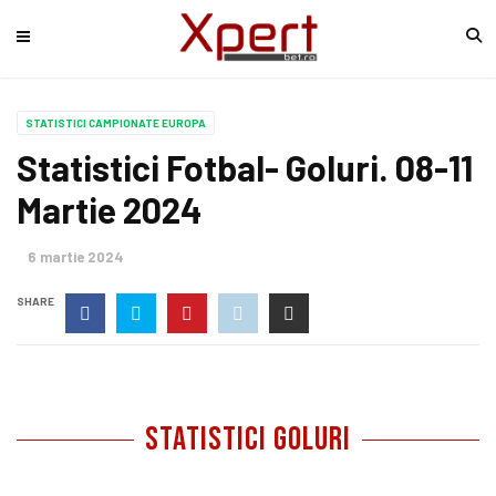
STATISTICI CAMPIONATE EUROPA
Statistici Fotbal- Goluri. 08-11
Martie 2024
6 martie 2024
SHARE
statistici goluri