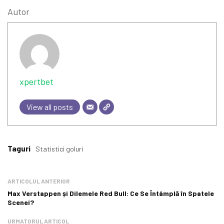
Autor
xpertbet
View all posts
Taguri
Statistici goluri
ARTICOLUL ANTERIOR
Max Verstappen și Dilemele Red Bull: Ce Se Întâmplă în Spatele
Scenei?
URMATORUL ARTICOL