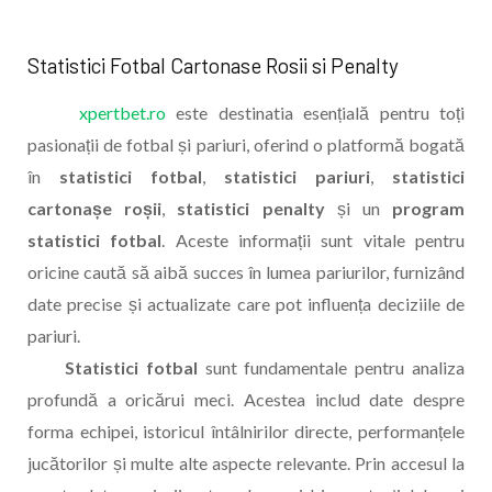
Statistici Fotbal Cartonase Rosii si Penalty
xpertbet.ro
este destinatia esențială pentru toți
pasionații de fotbal și pariuri, oferind o platformă bogată
în
statistici fotbal
,
statistici pariuri
,
statistici
cartonașe roșii
,
statistici penalty
și un
program
statistici fotbal
. Aceste informații sunt vitale pentru
oricine caută să aibă succes în lumea pariurilor, furnizând
date precise și actualizate care pot influența deciziile de
pariuri.
Statistici fotbal
sunt fundamentale pentru analiza
profundă a oricărui meci. Acestea includ date despre
forma echipei, istoricul întâlnirilor directe, performanțele
jucătorilor și multe alte aspecte relevante. Prin accesul la