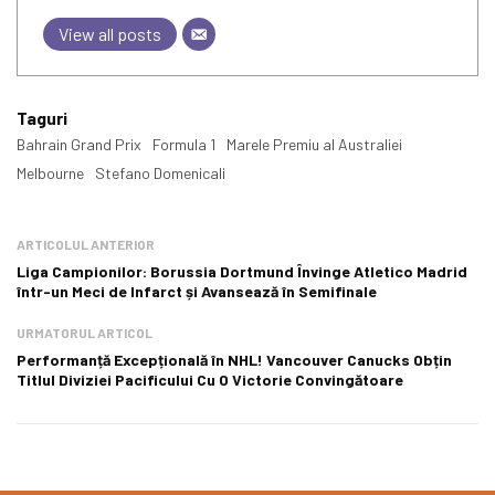
View all posts
Taguri
Bahrain Grand Prix
Formula 1
Marele Premiu al Australiei
Melbourne
Stefano Domenicali
ARTICOLUL ANTERIOR
Liga Campionilor: Borussia Dortmund Învinge Atletico Madrid
într-un Meci de Infarct și Avansează în Semifinale
URMATORUL ARTICOL
Performanță Excepțională în NHL! Vancouver Canucks Obțin
Titlul Diviziei Pacificului Cu O Victorie Convingătoare