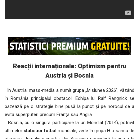
Reacții internaționale: Optimism pentru
Austria și Bosnia
În Austria, mass-media a numit grupa „Misiunea 2026”, văzând
în România principalul obstacol. Echipa lui Ralf Rangnick se
bazează pe o strategie bine pusă la punct și pe norocul de a
evita superputeri precum Franța sau Anglia.
Bosnia, cu o singură participare la un Mondial (2014), potrivit
ultimelor
statistici fotbal
mondiale, vede în grupa H o șansă de
afirmare. Jurnaliștii sportivi din Sarajevo consideră tragerea la