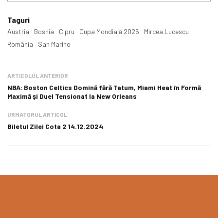
Taguri
Austria
Bosnia
Cipru
Cupa Mondială 2026
Mircea Lucescu
România
San Marino
ARTICOLUL ANTERIOR
NBA: Boston Celtics Domină fără Tatum, Miami Heat în Formă
Maximă și Duel Tensionat la New Orleans
URMATORUL ARTICOL
Biletul Zilei Cota 2 14.12.2024