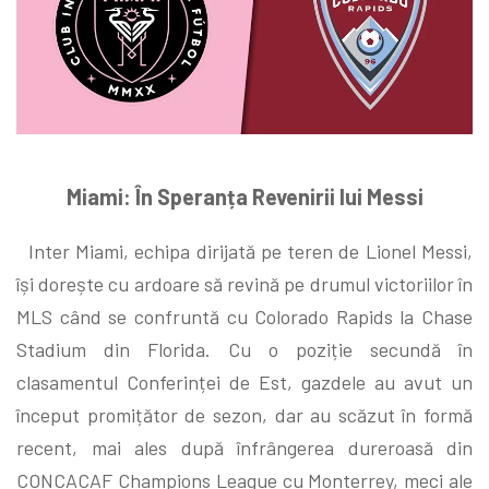
Miami: În Speranța Revenirii lui Messi
Inter Miami, echipa dirijată pe teren de Lionel Messi,
își dorește cu ardoare să revină pe drumul victoriilor în
MLS când se confruntă cu Colorado Rapids la Chase
Stadium din Florida. Cu o poziție secundă în
clasamentul Conferinței de Est, gazdele au avut un
început promițător de sezon, dar au scăzut în formă
recent, mai ales după înfrângerea dureroasă din
CONCACAF Champions League cu Monterrey, meci ale