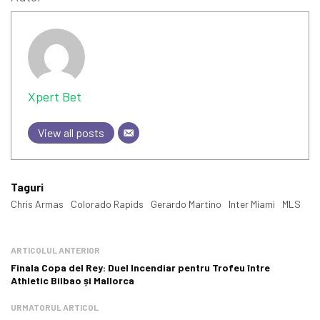
Xpert Bet
View all posts
Taguri
Chris Armas
Colorado Rapids
Gerardo Martino
Inter Miami
MLS
ARTICOLUL ANTERIOR
Finala Copa del Rey: Duel Incendiar pentru Trofeu între
Athletic Bilbao și Mallorca
URMATORUL ARTICOL