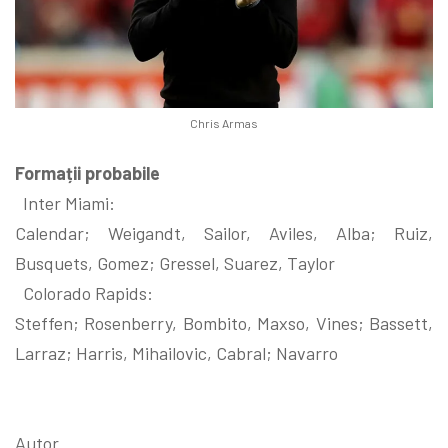
Chris Armas
Formații probabile
Inter Miami:
Calendar; Weigandt, Sailor, Aviles, Alba; Ruiz,
Busquets, Gomez; Gressel, Suarez, Taylor
Colorado Rapids:
Steffen; Rosenberry, Bombito, Maxso, Vines; Bassett,
Larraz; Harris, Mihailovic, Cabral; Navarro
Autor