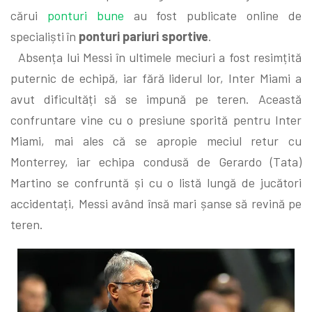
cărui
ponturi bune
au fost publicate online de
specialiști în
ponturi pariuri sportive
.
Absența lui Messi în ultimele meciuri a fost resimțită
puternic de echipă, iar fără liderul lor, Inter Miami a
avut dificultăți să se impună pe teren. Această
confruntare vine cu o presiune sporită pentru Inter
Miami, mai ales că se apropie meciul retur cu
Monterrey, iar echipa condusă de Gerardo (Tata)
Martino se confruntă și cu o listă lungă de jucători
accidentați, Messi având însă mari șanse să revină pe
teren.