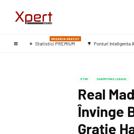
INCEARCA GRATUIT
Statistici PREMIUM
Ponturi Inteligenta A
star_purple500
emoji_events
STIRI
CHAMPIONS LEAGUE
Real Mad
Învinge 
Grație Ha