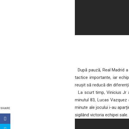
După pauză, Real Madrid a ar
tactice importante, iar ech
reușit să reducă din diferenț
La scurt timp, Vinicius Jr a
minutul 83, Lucas Vazquez a
minute ale jocului i-au aparți
SHARE
sigilând victoria echipei sale.