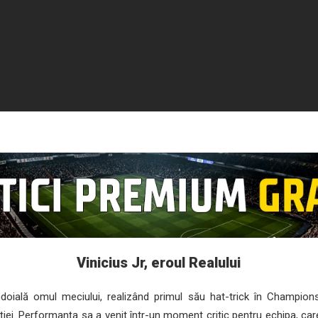
Vinicius Jr, eroul Realului
oială omul meciului, realizând primul său hat-trick în Champions
iei. Performanța sa a venit într-un moment critic pentru echipa, ca