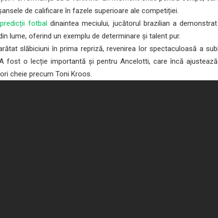
șansele de calificare în fazele superioare ale competiției.
e
predicții fotbal
dinaintea meciului, jucătorul brazilian a demonstra
i din lume, oferind un exemplu de determinare și talent pur.
tat slăbiciuni în prima repriză, revenirea lor spectaculoasă a subli
. A fost o lecție importantă și pentru Ancelotti, care încă ajustează
tori cheie precum Toni Kroos.