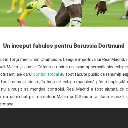
Un început fabulos pentru Borussia Dortmund
 în forță meciul din Champions League împotriva lui Real Madrid, re
nyell Malen și Jamie Gittens au adus un avantaj semnificativ echip
ctrizant, ale cărui
ponturi fotbal
au fost făcute public de renumiți
ex
ost redus la tăcere, în timp ce echipa madrilenă părea copleșită de
 nu a reușit să mențină controlul. Real Madrid a fost ajutată de câ
re i-a schimbat pe marcatorii Malen și Gittens în a doua repriză,
germane.