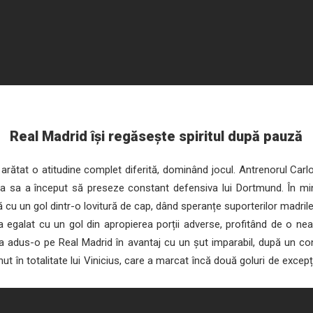
Real Madrid își regăsește spiritul după pauză
ătat o atitudine complet diferită, dominând jocul. Antrenorul Carl
ipa sa a început să preseze constant defensiva lui Dortmund. În mi
ă cu un gol dintr-o lovitură de cap, dând speranțe suporterilor madrile
 egalat cu un gol din apropierea porții adverse, profitând de o nea
 adus-o pe Real Madrid în avantaj cu un șut imparabil, după un con
nut în totalitate lui Vinicius, care a marcat încă două goluri de excep