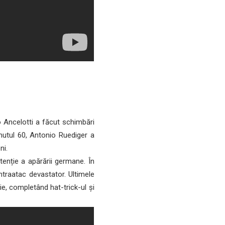
o Ancelotti a făcut schimbări
nutul 60, Antonio Ruediger a
ni.
tenție a apărării germane. În
traatac devastator. Ultimele
ție, completând hat-trick-ul și