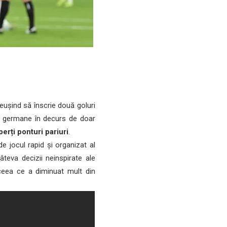
ușind să înscrie două goluri
ei germane în decurs de doar
perți ponturi pariuri
.
 jocul rapid și organizat al
teva decizii neinspirate ale
 ceea ce a diminuat mult din