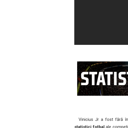
Vinicius Jr a fost fără înd
statistici fotbal
ale competiț