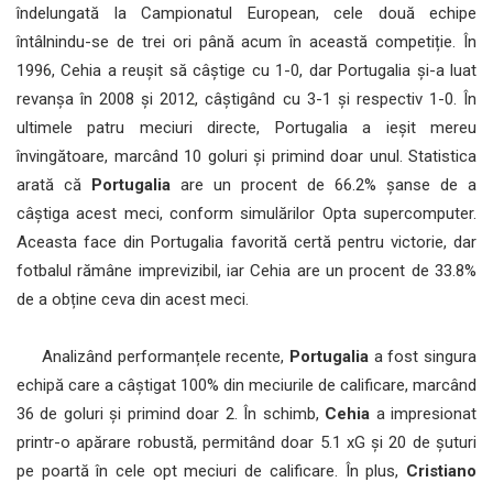
îndelungată la Campionatul European, cele două echipe
întâlnindu-se de trei ori până acum în această competiție. În
1996, Cehia a reușit să câștige cu 1-0, dar Portugalia și-a luat
revanșa în 2008 și 2012, câștigând cu 3-1 și respectiv 1-0. În
ultimele patru meciuri directe, Portugalia a ieșit mereu
învingătoare, marcând 10 goluri și primind doar unul. Statistica
arată că
Portugalia
are un procent de 66.2% șanse de a
câștiga acest meci, conform simulărilor Opta supercomputer.
Aceasta face din Portugalia favorită certă pentru victorie, dar
fotbalul rămâne imprevizibil, iar Cehia are un procent de 33.8%
de a obține ceva din acest meci.
Analizând performanțele recente,
Portugalia
a fost singura
echipă care a câștigat 100% din meciurile de calificare, marcând
36 de goluri și primind doar 2. În schimb,
Cehia
a impresionat
printr-o apărare robustă, permitând doar 5.1 xG și 20 de șuturi
pe poartă în cele opt meciuri de calificare. În plus,
Cristiano