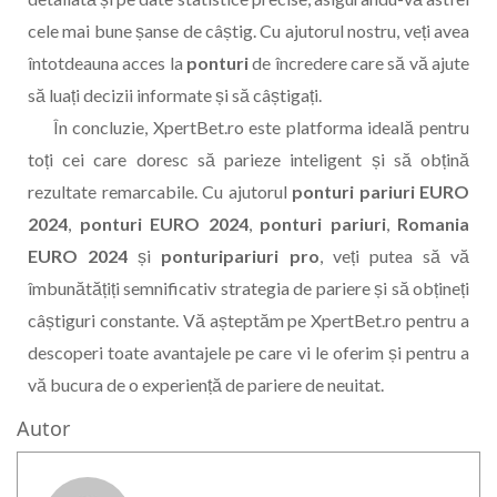
cele mai bune șanse de câștig. Cu ajutorul nostru, veți avea
întotdeauna acces la
ponturi
de încredere care să vă ajute
să luați decizii informate și să câștigați.
În concluzie, XpertBet.ro este platforma ideală pentru
toți cei care doresc să parieze inteligent și să obțină
rezultate remarcabile. Cu ajutorul
ponturi pariuri EURO
2024
,
ponturi EURO 2024
,
ponturi pariuri
,
Romania
EURO 2024
și
ponturipariuri pro
, veți putea să vă
îmbunătățiți semnificativ strategia de pariere și să obțineți
câștiguri constante. Vă așteptăm pe XpertBet.ro pentru a
descoperi toate avantajele pe care vi le oferim și pentru a
vă bucura de o experiență de pariere de neuitat.
Autor