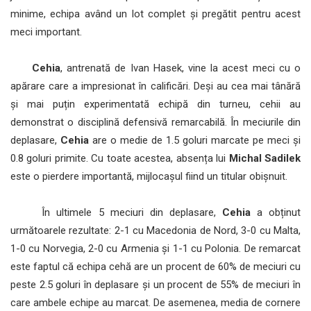
minime, echipa având un lot complet și pregătit pentru acest
meci important.
Cehia
, antrenată de Ivan Hasek, vine la acest meci cu o
apărare care a impresionat în calificări. Deși au cea mai tânără
și mai puțin experimentată echipă din turneu, cehii au
demonstrat o disciplină defensivă remarcabilă. În meciurile din
deplasare,
Cehia
are o medie de 1.5 goluri marcate pe meci și
0.8 goluri primite. Cu toate acestea, absența lui
Michal Sadilek
este o pierdere importantă, mijlocașul fiind un titular obișnuit.
În ultimele 5 meciuri din deplasare,
Cehia
a obținut
următoarele rezultate: 2-1 cu Macedonia de Nord, 3-0 cu Malta,
1-0 cu Norvegia, 2-0 cu Armenia și 1-1 cu Polonia. De remarcat
este faptul că echipa cehă are un procent de 60% de meciuri cu
peste 2.5 goluri în deplasare și un procent de 55% de meciuri în
care ambele echipe au marcat. De asemenea, media de cornere