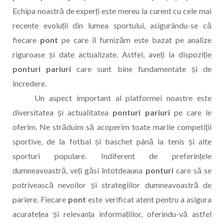
Echipa noastră de experți este mereu la curent cu cele mai
recente evoluții din lumea sportului, asigurându-se că
fiecare
pont
pe care îl furnizăm este bazat pe analize
riguroase și date actualizate. Astfel, aveți la dispoziție
ponturi pariuri
care sunt bine fundamentate și de
încredere.
Un aspect important al platformei noastre este
diversitatea și actualitatea
ponturi pariuri
pe care le
oferim. Ne străduim să acoperim toate marile competiții
sportive, de la fotbal și baschet până la tenis și alte
sporturi populare. Indiferent de preferințele
dumneavoastră, veți găsi întotdeauna
ponturi
care să se
potrivească nevoilor și strategiilor dumneavoastră de
pariere. Fiecare
pont
este verificat atent pentru a asigura
acuratețea și relevanța informațiilor, oferindu-vă astfel