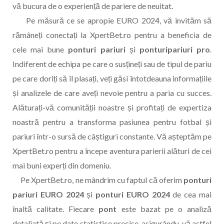
vă bucura de o experiență de pariere de neuitat.
Pe măsură ce se apropie EURO 2024, vă invităm să
rămâneți conectați la XpertBet.ro pentru a beneficia de
cele mai bune
ponturi pariuri
și
ponturipariuri pro
.
Indiferent de echipa pe care o susțineți sau de tipul de pariu
pe care doriți să îl plasați, veți găsi întotdeauna informațiile
și analizele de care aveți nevoie pentru a paria cu succes.
Alăturați-vă comunității noastre și profitați de expertiza
noastră pentru a transforma pasiunea pentru fotbal și
pariuri într-o sursă de câștiguri constante. Vă așteptăm pe
XpertBet.ro pentru a începe aventura parierii alături de cei
mai buni experți din domeniu.
Pe XpertBet.ro, ne mândrim cu faptul că oferim
ponturi
pariuri EURO 2024
și
ponturi EURO 2024
de cea mai
înaltă calitate. Fiecare
pont
este bazat pe o analiză
detaliată și pe date statistice precise, asigurându-vă astfel