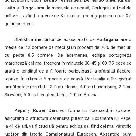
Leão
și
Diogo Jota
. În meciurile de acasă, Portugalia a fost de
neînvins, având o medie de 3 goluri pe meci și primind doar 0.5
goluri pe meci.
Statistica meciurilor de acasă arată că
Portugalia
are o
medie de 7.2 cornere pe meci și un procent de 70% de meciuri
cu peste 8.5 cornere. De asemenea, echipa portugheză
marchează cel mai frecvent în minutele 30-45 și 60-75, ceea ce
arată o tendință de a fi foarte periculoasă la sfârșitul fiecărei
reprize. În ultimele 5 meciuri de acasă, Portugalia a înregistrat
următoarele rezultate: 3-0 cu Irlanda, 4-0 cu Luxemburg, 2-1 cu
Slovacia, 5-0 cu Liechtenstein și 1-0 cu Bosnia.
Pepe
și
Ruben Dias
vor forma un duo solid în apărare,
asigurând o structură defensivă puternică. Experiența lui Pepe,
la 41 de ani, va fi crucială pentru echipa sa, fiind cel mai vârstnic
jucător din istoria Campionatului European. Absențele sunt