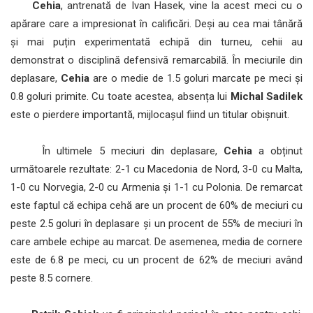
Cehia
, antrenată de Ivan Hasek, vine la acest meci cu o
apărare care a impresionat în calificări. Deși au cea mai tânără
și mai puțin experimentată echipă din turneu, cehii au
demonstrat o disciplină defensivă remarcabilă. În meciurile din
deplasare,
Cehia
are o medie de 1.5 goluri marcate pe meci și
0.8 goluri primite. Cu toate acestea, absența lui
Michal Sadilek
este o pierdere importantă, mijlocașul fiind un titular obișnuit.
În ultimele 5 meciuri din deplasare,
Cehia
a obținut
următoarele rezultate: 2-1 cu Macedonia de Nord, 3-0 cu Malta,
1-0 cu Norvegia, 2-0 cu Armenia și 1-1 cu Polonia. De remarcat
este faptul că echipa cehă are un procent de 60% de meciuri cu
peste 2.5 goluri în deplasare și un procent de 55% de meciuri în
care ambele echipe au marcat. De asemenea, media de cornere
este de 6.8 pe meci, cu un procent de 62% de meciuri având
peste 8.5 cornere.