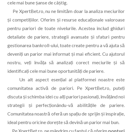
cele mai bune șanse de câștig.
Pe XpertBet.ro, nu ne limităm doar la analiza meciurilor
și competițiilor. Oferim și resurse educaționale valoroase
pentru pariori de toate nivelurile. Acestea includ ghiduri
detaliate de pariere, strategii avansate și sfaturi pentru
gestionarea bankroll-ului, toate create pentru a vă ajuta să
deveniți un parior mai informat și mai eficient. Cu ajutorul
nostru, veți învăța să analizați corect meciurile și să
identificați cele mai bune oportunități de pariere.
Un alt aspect esențial al platformei noastre este
comunitatea activă de pariori. Pe XpertBet.ro, puteți
discuta și schimba idei cu alți pariori pasionați, învățând noi
strategii și perfecționându-vă abilitățile de pariere.
Comunitatea noastră oferă un spațiu de sprijin și inspirație,
ideal pentru oricine dorește să devină un parior mai bun.
Pe XpertBet.ro, ne mândrim cu faptul că oferim
ponturi