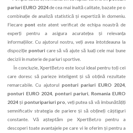
pariuri EURO 2024
de cea mai înaltă calitate, bazate pe o
combinație de analiză statistică și expertiză în domeniu.
Fiecare
pont
este atent verificat de echipa noastră de
experți pentru a asigura acuratețea și relevanța
informațiilor. Cu ajutorul nostru, veți avea întotdeauna la
dispoziție
ponturi
care să vă ajute să luați cele mai bune
decizii în materie de pariuri sportive.
În concluzie, XpertBet.ro este locul ideal pentru toți cei
care doresc să parieze inteligent și să obțină rezultate
remarcabile. Cu ajutorul
ponturi pariuri EURO 2024
,
ponturi EURO 2024
,
ponturi pariuri
,
Romania EURO
2024
și
ponturipariuri pro
, veți putea să vă îmbunătățiți
semnificativ strategia de pariere și să obțineți câștiguri
constante. Vă așteptăm pe XpertBet.ro pentru a
descoperi toate avantajele pe care vi le oferim și pentru a