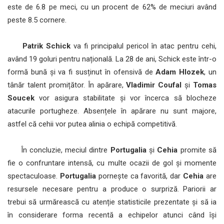
este de 6.8 pe meci, cu un procent de 62% de meciuri având
peste 8.5 cornere.
Patrik Schick
va fi principalul pericol în atac pentru cehi,
având 19 goluri pentru națională. La 28 de ani, Schick este într-o
formă bună și va fi susținut în ofensivă de
Adam Hlozek
, un
tânăr talent promițător. În apărare,
Vladimir Coufal
și
Tomas
Soucek
vor asigura stabilitate și vor încerca să blocheze
atacurile portugheze. Absențele în apărare nu sunt majore,
astfel că cehii vor putea alinia o echipă competitivă.
În concluzie, meciul dintre
Portugalia
și
Cehia
promite să
fie o confruntare intensă, cu multe ocazii de gol și momente
spectaculoase.
Portugalia
pornește ca favorită, dar
Cehia
are
resursele necesare pentru a produce o surpriză. Pariorii ar
trebui să urmărească cu atenție statisticile prezentate și să ia
în considerare forma recentă a echipelor atunci când își