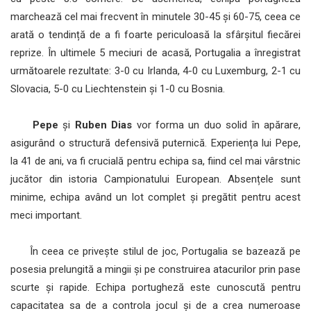
marchează cel mai frecvent în minutele 30-45 și 60-75, ceea ce
arată o tendință de a fi foarte periculoasă la sfârșitul fiecărei
reprize. În ultimele 5 meciuri de acasă, Portugalia a înregistrat
următoarele rezultate: 3-0 cu Irlanda, 4-0 cu Luxemburg, 2-1 cu
Slovacia, 5-0 cu Liechtenstein și 1-0 cu Bosnia.
Pepe
și
Ruben Dias
vor forma un duo solid în apărare,
asigurând o structură defensivă puternică. Experiența lui Pepe,
la 41 de ani, va fi crucială pentru echipa sa, fiind cel mai vârstnic
jucător din istoria Campionatului European. Absențele sunt
minime, echipa având un lot complet și pregătit pentru acest
meci important.
În ceea ce privește stilul de joc, Portugalia se bazează pe
posesia prelungită a mingii și pe construirea atacurilor prin pase
scurte și rapide. Echipa portugheză este cunoscută pentru
capacitatea sa de a controla jocul și de a crea numeroase