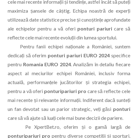
cele mai recente informații și tendințe, astfel încât să puteți
maximiza șansele de câștig. Echipa noastră de experți
utilizează date statistice precise și cunoștințe aprofundate
ale echipelor pentru a vă oferi
ponturi pariuri
care să
reflecte cele mai recente evoluții din lumea sportului.
Pentru fanii echipei naționale a României, suntem
dedicați să oferim
ponturi pariuri EURO 2024
specifice
pentru
Romania EURO 2024
. Analizăm în detaliu fiecare
aspect al meciurilor echipei României, inclusiv forma
actuală, performanțele jucătorilor și strategia echipei,
pentru a vă oferi
ponturipariuri pro
care să reflecte cele
mai recente și relevante informații. Indiferent dacă sunteți
un fan devotat sau un parior strategic, veți găsi
ponturi
care să vă ajute să luați cele mai bune decizii de pariere.
Pe XpertBet.ro, oferim și o gamă largă de
ponturipariuri pro
pentru diverse competiții și sporturi.