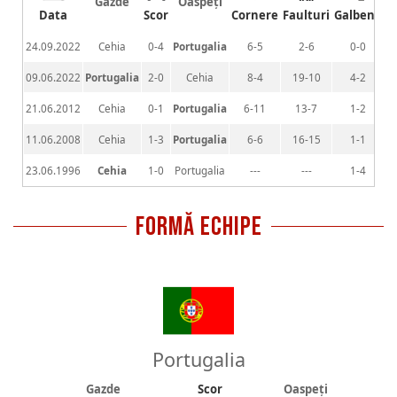
Gazde
Oaspeți
Data
Scor
Cornere
Faulturi
Galbene
R
24.09.2022
Cehia
0-4
Portugalia
6-5
2-6
0-0
09.06.2022
Portugalia
2-0
Cehia
8-4
19-10
4-2
21.06.2012
Cehia
0-1
Portugalia
6-11
13-7
1-2
11.06.2008
Cehia
1-3
Portugalia
6-6
16-15
1-1
23.06.1996
Cehia
1-0
Portugalia
---
---
1-4
FORMĂ ECHIPE
Portugalia
Gazde
Scor
Oaspeți