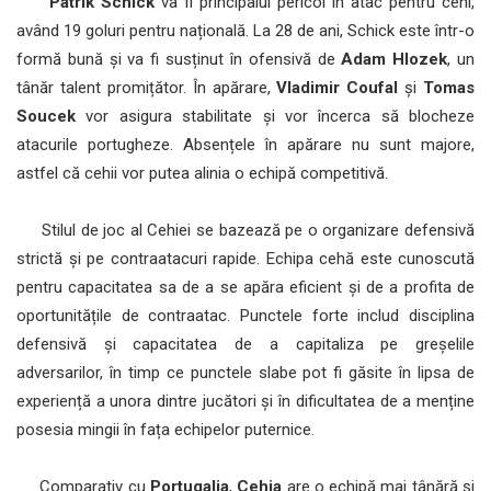
Patrik Schick
va fi principalul pericol în atac pentru cehi,
având 19 goluri pentru națională. La 28 de ani, Schick este într-o
formă bună și va fi susținut în ofensivă de
Adam Hlozek
, un
tânăr talent promițător. În apărare,
Vladimir Coufal
și
Tomas
Soucek
vor asigura stabilitate și vor încerca să blocheze
atacurile portugheze. Absențele în apărare nu sunt majore,
astfel că cehii vor putea alinia o echipă competitivă.
Stilul de joc al Cehiei se bazează pe o organizare defensivă
strictă și pe contraatacuri rapide. Echipa cehă este cunoscută
pentru capacitatea sa de a se apăra eficient și de a profita de
oportunitățile de contraatac. Punctele forte includ disciplina
defensivă și capacitatea de a capitaliza pe greșelile
adversarilor, în timp ce punctele slabe pot fi găsite în lipsa de
experiență a unora dintre jucători și în dificultatea de a menține
posesia mingii în fața echipelor puternice.
Comparativ cu
Portugalia
,
Cehia
are o echipă mai tânără și