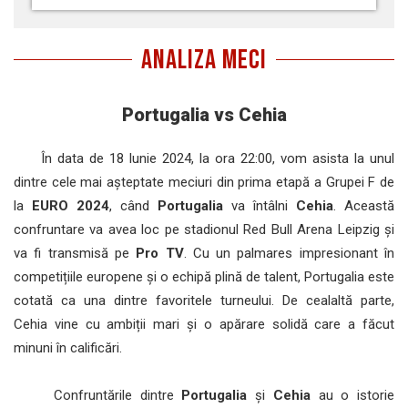
ANALIZA MECI
Portugalia vs Cehia
În data de 18 Iunie 2024, la ora 22:00, vom asista la unul
dintre cele mai așteptate meciuri din prima etapă a Grupei F de
la
EURO 2024
, când
Portugalia
va întâlni
Cehia
. Această
confruntare va avea loc pe stadionul Red Bull Arena Leipzig și
va fi transmisă pe
Pro TV
. Cu un palmares impresionant în
competițiile europene și o echipă plină de talent, Portugalia este
cotată ca una dintre favoritele turneului. De cealaltă parte,
Cehia vine cu ambiții mari și o apărare solidă care a făcut
minuni în calificări.
Confruntările dintre
Portugalia
și
Cehia
au o istorie