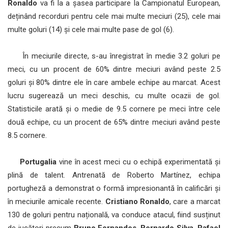
Ronaldo
va fi la a șasea participare la Campionatul European,
deținând recorduri pentru cele mai multe meciuri (25), cele mai
multe goluri (14) și cele mai multe pase de gol (6).
În meciurile directe, s-au înregistrat în medie 3.2 goluri pe
meci, cu un procent de 60% dintre meciuri având peste 2.5
goluri și 80% dintre ele în care ambele echipe au marcat. Acest
lucru sugerează un meci deschis, cu multe ocazii de gol.
Statisticile arată și o medie de 9.5 cornere pe meci între cele
două echipe, cu un procent de 65% dintre meciuri având peste
8.5 cornere.
Portugalia
vine în acest meci cu o echipă experimentată și
plină de talent. Antrenată de Roberto Martínez, echipa
portugheză a demonstrat o formă impresionantă în calificări și
în meciurile amicale recente.
Cristiano Ronaldo
, care a marcat
130 de goluri pentru națională, va conduce atacul, fiind susținut
de jucători precum
Bruno Fernandes
,
Bernardo Silva
,
Rafael