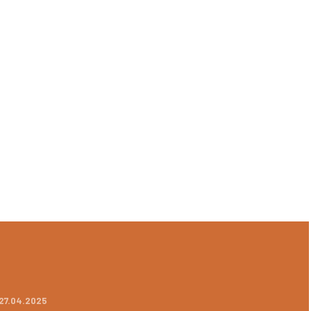
2 27.04.2025