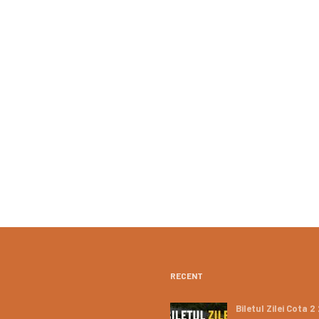
RECENT
Biletul Zilei Cota 