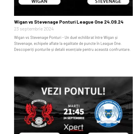
Wigan vs Stevenage Ponturi League One 24.09.24
23 septembrie 2024
Wigan vs Stevenage Ponturi - Un duel echilibrat între Wigan și
Stevenage, echipele aflate la egalitate de puncte în League One.
Descoperiți ponturile și detalii esențiale pentru această confruntare.