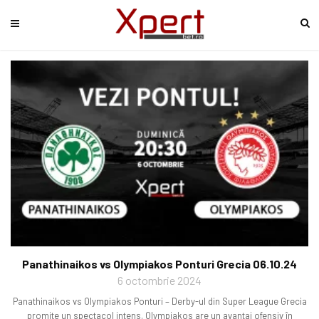
Panathinaikos vs Olympiakos Ponturi Grecia 06.10.24
6 octombrie 2024
Panathinaikos vs Olympiakos Ponturi – Derby-ul din Super League Grecia
promite un spectacol intens. Olympiakos are un avantaj ofensiv în