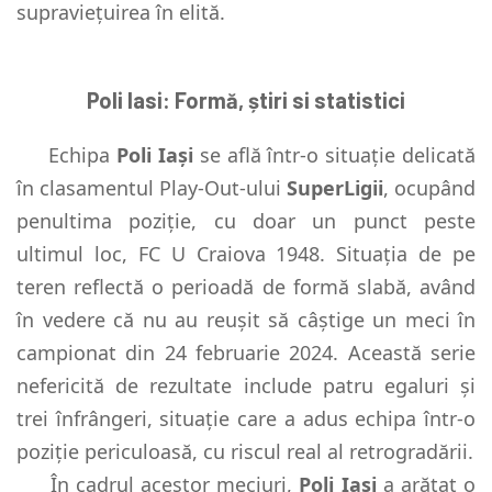
supraviețuirea în elită.
Poli Iasi: Formă, știri si statistici
Echipa
Poli Iași
se află într-o situație delicată
în clasamentul Play-Out-ului
SuperLigii
, ocupând
penultima poziție, cu doar un punct peste
ultimul loc, FC U Craiova 1948. Situația de pe
teren reflectă o perioadă de formă slabă, având
în vedere că nu au reușit să câștige un meci în
campionat din 24 februarie 2024. Această serie
nefericită de rezultate include patru egaluri și
trei înfrângeri, situație care a adus echipa într-o
poziție periculoasă, cu riscul real al retrogradării.
În cadrul acestor meciuri,
Poli Iași
a arătat o