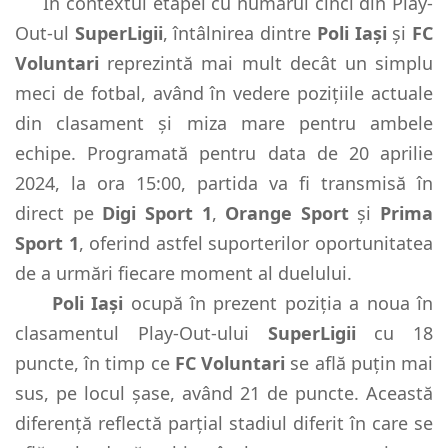
În contextul etapei cu numărul cinci din Play-
Out-ul
SuperLigii
, întâlnirea dintre
Poli Iași
și
FC
Voluntari
reprezintă mai mult decât un simplu
meci de fotbal, având în vedere pozițiile actuale
din clasament și miza mare pentru ambele
echipe. Programată pentru data de 20 aprilie
2024, la ora 15:00, partida va fi transmisă în
direct pe
Digi Sport 1
,
Orange Sport
și
Prima
Sport 1
, oferind astfel suporterilor oportunitatea
de a urmări fiecare moment al duelului.
Poli Iași
ocupă în prezent poziția a noua în
clasamentul Play-Out-ului
SuperLigii
cu 18
puncte, în timp ce
FC Voluntari
se află puțin mai
sus, pe locul șase, având 21 de puncte. Această
diferență reflectă parțial stadiul diferit în care se