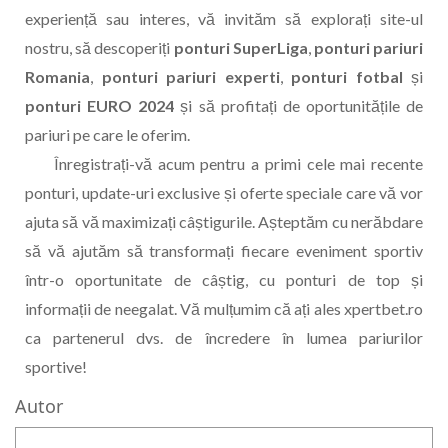
experiență sau interes, vă invităm să explorați site-ul
nostru, să descoperiți
ponturi SuperLiga
,
ponturi pariuri
Romania
,
ponturi pariuri experti
,
ponturi fotbal
și
ponturi EURO 2024
și să profitați de oportunitățile de
pariuri pe care le oferim.
Înregistrați-vă acum pentru a primi cele mai recente
ponturi, update-uri exclusive și oferte speciale care vă vor
ajuta să vă maximizați câștigurile. Așteptăm cu nerăbdare
să vă ajutăm să transformați fiecare eveniment sportiv
într-o oportunitate de câștig, cu ponturi de top și
informații de neegalat. Vă mulțumim că ați ales xpertbet.ro
ca partenerul dvs. de încredere în lumea pariurilor
sportive!
Autor