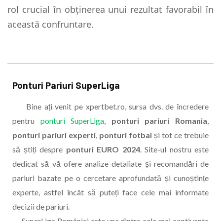
rol crucial în obținerea unui rezultat favorabil în
această confruntare.
Ponturi Pariuri SuperLiga
Bine ați venit pe xpertbet.ro, sursa dvs. de încredere
pentru
ponturi SuperLiga
,
ponturi pariuri Romania
,
ponturi pariuri experti
,
ponturi fotbal
și tot ce trebuie
să știți despre
ponturi EURO 2024
. Site-ul nostru este
dedicat să vă ofere analize detaliate și recomandări de
pariuri bazate pe o cercetare aprofundată și cunoștințe
experte, astfel încât să puteți face cele mai informate
decizii de pariuri.
SuperLiga României este una dintre cele mai captivante