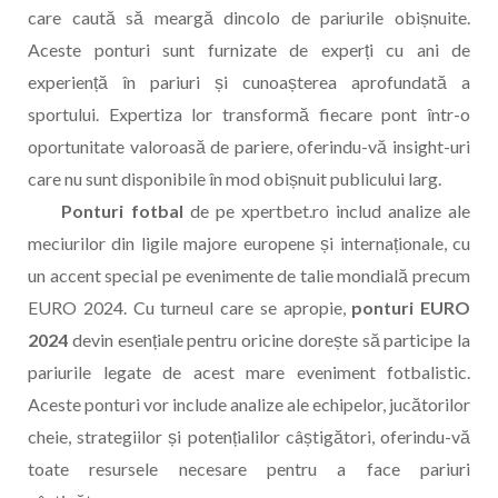
care caută să meargă dincolo de pariurile obișnuite.
Aceste ponturi sunt furnizate de experți cu ani de
experiență în pariuri și cunoașterea aprofundată a
sportului. Expertiza lor transformă fiecare pont într-o
oportunitate valoroasă de pariere, oferindu-vă insight-uri
care nu sunt disponibile în mod obișnuit publicului larg.
Ponturi fotbal
de pe xpertbet.ro includ analize ale
meciurilor din ligile majore europene și internaționale, cu
un accent special pe evenimente de talie mondială precum
EURO 2024. Cu turneul care se apropie,
ponturi EURO
2024
devin esențiale pentru oricine dorește să participe la
pariurile legate de acest mare eveniment fotbalistic.
Aceste ponturi vor include analize ale echipelor, jucătorilor
cheie, strategiilor și potențialilor câștigători, oferindu-vă
toate resursele necesare pentru a face pariuri