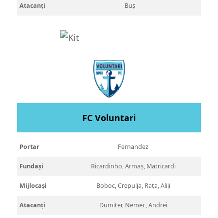
Atacanți
Buș
FC Voluntari
Portar
Fernandez
Fundași
Ricardinho, Armaș, Matricardi
Mijlocași
Boboc, Crepulja, Rața, Aliji
Atacanți
Dumiter, Nemec, Andrei