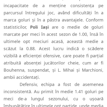
incapacitate de a menține consistența pe
parcursul întregului joc, având dificultăți în a
marca goluri și în a păstra avantajele. Conform
statisticilor,
Poli Iași
are o medie de goluri
marcate per meci în acest sezon de 1.00, însă în
ultimele opt meciuri acasă, această medie a
scăzut la 0.88. Acest lucru indică o scădere
vizibilă a eficienței ofensive, care poate fi parțial
atribuită absenței jucătorilor cheie, cum ar fi
Bouhenna, suspendat, și L. Mihai și Marchioni,
ambii accidentați.
Defensiv, echipa a fost de asemenea
inconsistentă. Au primit în medie 1.41 goluri pe
meci de-a lungul sezonului, cu o ușoară
îmbunătățire în ultimele opt partide, unde media