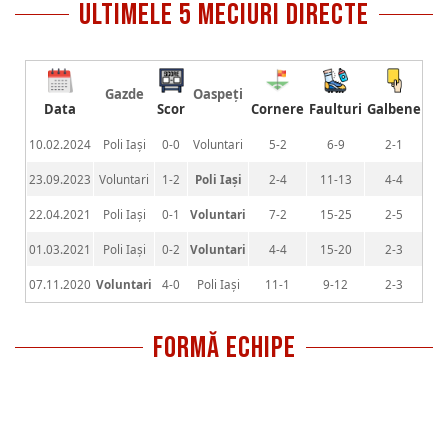
ultimele 5 meciuri directe
Gazde
Oaspeți
Data
Scor
Cornere
Faulturi
Galbene
Ros
10.02.2024
Poli Iași
0-0
Voluntari
5-2
6-9
2-1
0-
23.09.2023
Voluntari
1-2
Poli Iași
2-4
11-13
4-4
0-
22.04.2021
Poli Iași
0-1
Voluntari
7-2
15-25
2-5
0-
01.03.2021
Poli Iași
0-2
Voluntari
4-4
15-20
2-3
1-
07.11.2020
Voluntari
4-0
Poli Iași
11-1
9-12
2-3
0-
FORMĂ ECHIPE