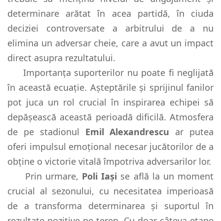
determinare arătat în acea partidă, în ciuda
deciziei controversate a arbitrului de a nu
elimina un adversar cheie, care a avut un impact
direct asupra rezultatului.
Importanța suporterilor nu poate fi neglijată
în această ecuație. Așteptările și sprijinul fanilor
pot juca un rol crucial în inspirarea echipei să
depășească această perioadă dificilă. Atmosfera
de pe stadionul
Emil Alexandrescu
ar putea
oferi impulsul emoțional necesar jucătorilor de a
obține o victorie vitală împotriva adversarilor lor.
Prin urmare,
Poli Iași
se află la un moment
crucial al sezonului, cu necesitatea imperioasă
de a transforma determinarea și suportul în
rezultate pozitive pe teren. Cu doar câteva etape