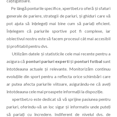
câștigătoare.
Pe lângă ponturile specifice, xpertbet.ro oferă și sfaturi
generale de pariere, strategii de pariuri, și ghiduri care vă
pot ajuta să înțelegeți mai bine cum să pariați eficient.
Înțelegem că pariurile sportive pot fi complexe, iar
obiectivul nostru este să facem procesul cât mai accesibil
și profitabil pentru dvs.
Utilizăm datele și statisticile cele mai recente pentru a
asigura că
ponturi pariuri experti
și
ponturi fotbal
sunt
întotdeauna actuale și relevante. Monitorizăm continuu
evoluțiile din sport pentru a reflecta orice schimbări care
ar putea afecta pariurile viitoare, asigurându-ne că aveți
întotdeauna cele mai proaspete informații la dispoziție.
xpertbet.ro este dedicat să vă sprijine pasiunea pentru
pariuri, oferindu-vă un loc sigur și informativ unde puteți
să pariați cu încredere. Indiferent de nivelul dvs. de