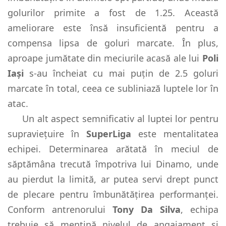
golurilor primite a fost de 1.25. Această
ameliorare este însă insuficientă pentru a
compensa lipsa de goluri marcate. În plus,
aproape jumătate din meciurile acasă ale lui
Poli
Iași
s-au încheiat cu mai puțin de 2.5 goluri
marcate în total, ceea ce subliniază luptele lor în
atac.
Un alt aspect semnificativ al luptei lor pentru
supraviețuire în
SuperLiga
este mentalitatea
echipei. Determinarea arătată în meciul de
săptămâna trecută împotriva lui Dinamo, unde
au pierdut la limită, ar putea servi drept punct
de plecare pentru îmbunătățirea performanței.
Conform antrenorului
Tony Da Silva
, echipa
trebuie să mențină nivelul de angajament și