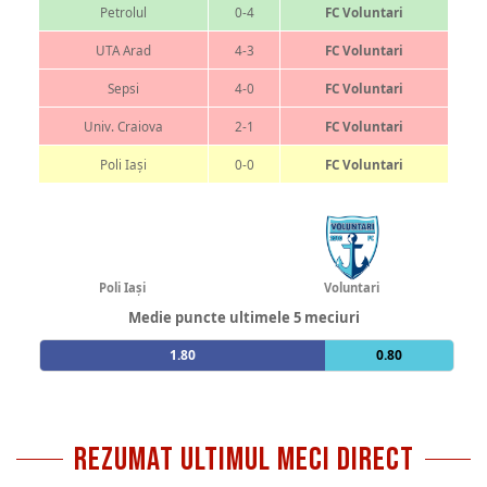
Petrolul
0-4
FC Voluntari
UTA Arad
4-3
FC Voluntari
Sepsi
4-0
FC Voluntari
Univ. Craiova
2-1
FC Voluntari
Poli Iași
0-0
FC Voluntari
Poli Iași
Voluntari
Medie puncte ultimele 5 meciuri
1.80
0.80
REZUMAT ULTIMUL MECI DIRECT