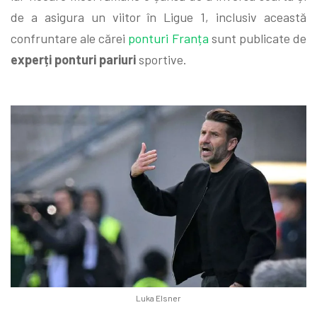
de a asigura un viitor în Ligue 1, inclusiv această
confruntare ale cărei
ponturi Franța
sunt publicate de
experți ponturi pariuri
sportive.
Luka Elsner