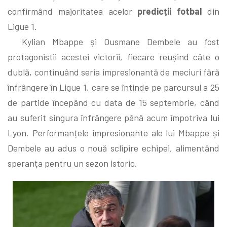
confirmând majoritatea acelor
predicții fotbal
din
Ligue 1.
Kylian Mbappe și Ousmane Dembele au fost
protagonistii acestei victorii, fiecare reușind câte o
dublă, continuând seria impresionantă de meciuri fără
înfrângere în Ligue 1, care se întinde pe parcursul a 25
de partide începând cu data de 15 septembrie, când
au suferit singura înfrângere până acum împotriva lui
Lyon. Performanțele impresionante ale lui Mbappe și
Dembele au adus o nouă sclipire echipei, alimentând
speranța pentru un sezon istoric.