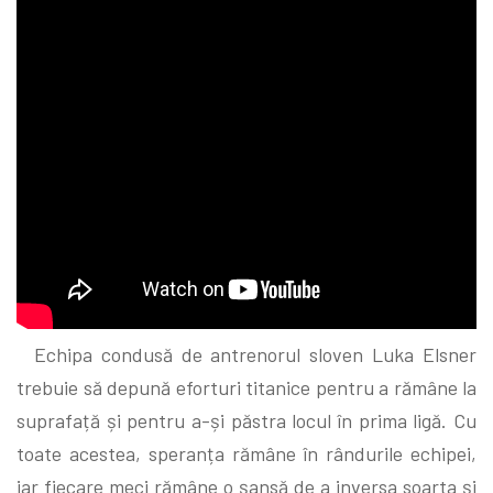
Echipa condusă de antrenorul sloven Luka Elsner
trebuie să depună eforturi titanice pentru a rămâne la
suprafață și pentru a-și păstra locul în prima ligă. Cu
toate acestea, speranța rămâne în rândurile echipei,
iar fiecare meci rămâne o șansă de a inversa soarta și