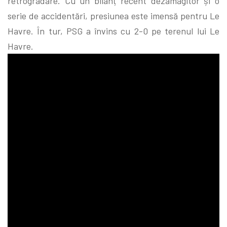
retrogradare. Cu un bilanț recent dezamăgitor și o
serie de accidentări, presiunea este imensă pentru Le
Havre. În tur, PSG a învins cu 2-0 pe terenul lui Le
Havre.