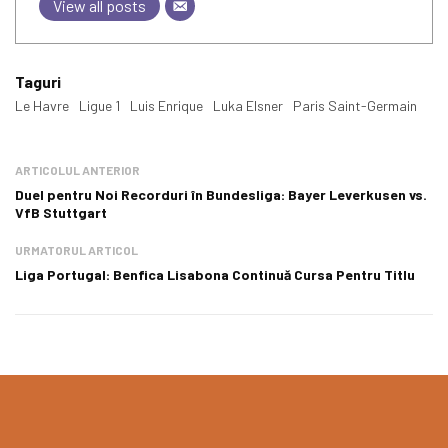
View all posts
Taguri
Le Havre
Ligue 1
Luis Enrique
Luka Elsner
Paris Saint-Germain
ARTICOLUL ANTERIOR
Duel pentru Noi Recorduri în Bundesliga: Bayer Leverkusen vs.
VfB Stuttgart
URMATORUL ARTICOL
Liga Portugal: Benfica Lisabona Continuă Cursa Pentru Titlu