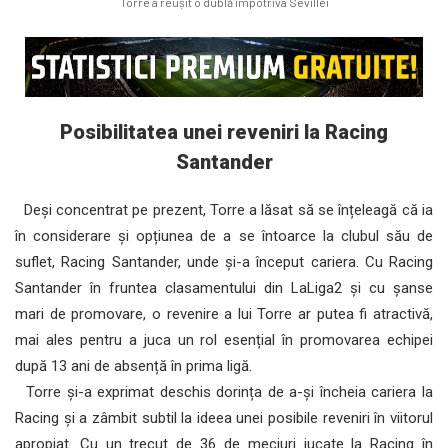
Torre a reușit o dublă împotriva Sevillei
Posibilitatea unei reveniri la Racing
Santander
Deși concentrat pe prezent, Torre a lăsat să se înțeleagă că ia
în considerare și opțiunea de a se întoarce la clubul său de
suflet, Racing Santander, unde și-a început cariera. Cu Racing
Santander în fruntea clasamentului din LaLiga2 și cu șanse
mari de promovare, o revenire a lui Torre ar putea fi atractivă,
mai ales pentru a juca un rol esențial în promovarea echipei
după 13 ani de absență în prima ligă.
Torre și-a exprimat deschis dorința de a-și încheia cariera la
Racing și a zâmbit subtil la ideea unei posibile reveniri în viitorul
apropiat. Cu un trecut de 36 de meciuri jucate la Racing în