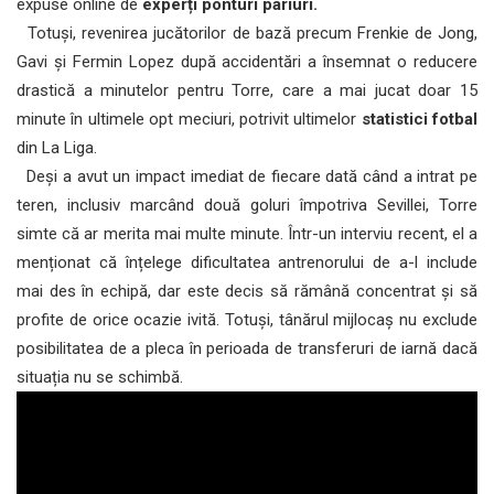
expuse online de
experți ponturi pariuri.
Totuși, revenirea jucătorilor de bază precum Frenkie de Jong,
Gavi și Fermin Lopez după accidentări a însemnat o reducere
drastică a minutelor pentru Torre, care a mai jucat doar 15
minute în ultimele opt meciuri, potrivit ultimelor
statistici fotbal
din La Liga.
Deși a avut un impact imediat de fiecare dată când a intrat pe
teren, inclusiv marcând două goluri împotriva Sevillei, Torre
simte că ar merita mai multe minute. Într-un interviu recent, el a
menționat că înțelege dificultatea antrenorului de a-l include
mai des în echipă, dar este decis să rămână concentrat și să
profite de orice ocazie ivită. Totuși, tânărul mijlocaș nu exclude
posibilitatea de a pleca în perioada de transferuri de iarnă dacă
situația nu se schimbă.