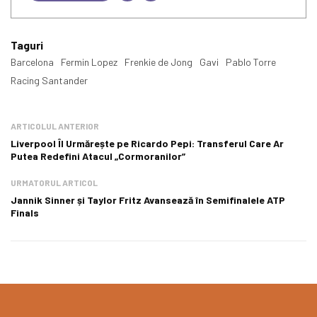
Taguri
Barcelona
Fermin Lopez
Frenkie de Jong
Gavi
Pablo Torre
Racing Santander
ARTICOLUL ANTERIOR
Liverpool Îl Urmărește pe Ricardo Pepi: Transferul Care Ar
Putea Redefini Atacul „Cormoranilor”
URMATORUL ARTICOL
Jannik Sinner și Taylor Fritz Avansează în Semifinalele ATP
Finals