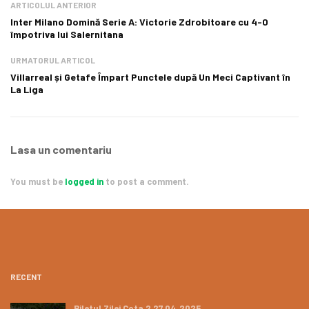
ARTICOLUL ANTERIOR
Inter Milano Domină Serie A: Victorie Zdrobitoare cu 4-0
împotriva lui Salernitana
URMATORUL ARTICOL
Villarreal și Getafe Împart Punctele după Un Meci Captivant în
La Liga
Lasa un comentariu
You must be
logged in
to post a comment.
RECENT
Biletul Zilei Cota 2 27.04.2025