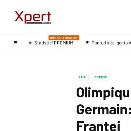
INCEARCA GRATUIT
Statistici PREMIUM
Ponturi Inteligenta A
star_purple500
emoji_events
STIRI
DIVERSE
Olimpiqu
Germain:
Franței