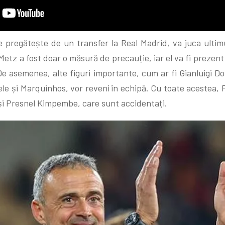
pregătește de un transfer la Real Madrid, va juca ulti
Metz a fost doar o măsură de precauție, iar el va fi prezent
 De asemenea, alte figuri importante, cum ar fi Gianluigi 
 și Marquinhos, vor reveni în echipă. Cu toate acestea, P
și Presnel Kimpembe, care sunt accidentați.