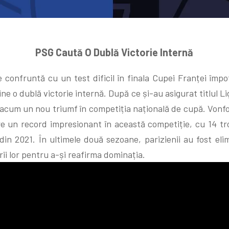
PSG Caută O Dublă Victorie Internă
confruntă cu un test dificil în finala Cupei Franței împot
ine o dublă victorie internă. După ce și-au asigurat titlul L
ă acum un nou triumf în competiția națională de cupă. Von
e un record impresionant în această competiție, cu 14 tro
din 2021. În ultimele două sezoane, parizienii au fost el
i lor pentru a-și reafirma dominația.