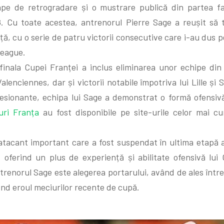
pe de retrogradare și o mustrare publică din partea fa
. Cu toate acestea, antrenorul Pierre Sage a reușit să
ță, cu o serie de patru victorii consecutive care i-au dus p
League.
nala Cupei Franței a inclus eliminarea unor echipe din l
alenciennes, dar și victorii notabile împotriva lui Lille și
esionante, echipa lui Sage a demonstrat o formă ofensivă
uri Franța
au fost disponibile pe site-urile celor mai c
acant important care a fost suspendat în ultima etapă a 
ă, oferind un plus de experiență și abilitate ofensivă lui
trenorul Sage este alegerea portarului, având de ales într
iind eroul meciurilor recente de cupă.