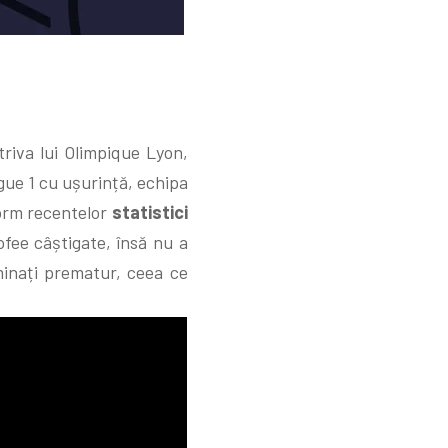
riva lui Olimpique Lyon,
igue 1 cu ușurință, echipa
form recentelor
statistici
fee câștigate, însă nu a
iminați prematur, ceea ce