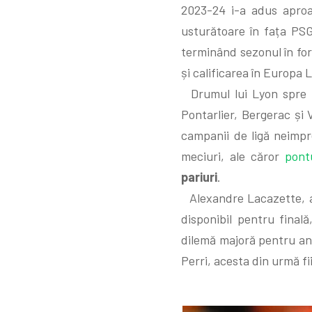
2023-24 i-a adus aproa
usturătoare în fața PSG
terminând sezonul în for
și calificarea în Europa 
Drumul lui Lyon spre fi
Pontarlier, Bergerac și V
campanii de ligă neimpr
meciuri, ale căror
pont
pariuri
.
Alexandre Lacazette, at
disponibil pentru final
dilemă majoră pentru an
Perri, acesta din urmă f