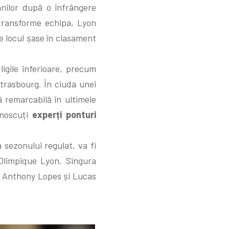
nilor după o înfrângere
 transforme echipa, Lyon
e locul șase în clasament
igile inferioare, precum
 Strasbourg. În ciuda unei
 remarcabilă în ultimele
unoscuți
experți ponturi
sezonului regulat, va fi
 Olimpique Lyon. Singura
e Anthony Lopes și Lucas