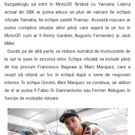
Razgatlioglu să intre în MotoGP, flirtând cu Yamaha. Liderul
actual din SBK ar putea aduce un plus de valoare fie echipei
oficiale Yamaha, fie echipei satelit Pramac. Această mișcare ar
putea complica situația altor piloți care aspiră la un loc în
MotoGP, cum ar fi Remy Gardner, Augusto Fernandez și Jack
Miller.
Ducati, pe de altă parte, va reduce numărul de motociclete de
la opt la șase în sezonul viitor. Echipa oficială va include piloți
de top precum Francesco Bagnaia și Marc Marquez, care a
reușit să obțină un loc în echipă după o serie de negocieri
intense. În echipa Gresini, Alex Marquez va continua, iar alături
de el ar putea fi Fabio Di Giannantonio sau Fermin Aldeguer, în
funcție de evoluțiile viitoare.