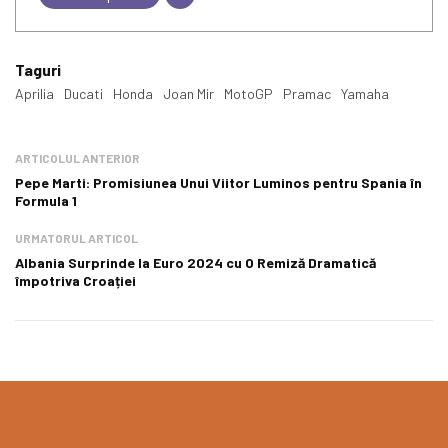
Taguri
Aprilia
Ducati
Honda
Joan Mir
MotoGP
Pramac
Yamaha
ARTICOLUL ANTERIOR
Pepe Marti: Promisiunea Unui Viitor Luminos pentru Spania în
Formula 1
URMATORUL ARTICOL
Albania Surprinde la Euro 2024 cu O Remiză Dramatică
împotriva Croației