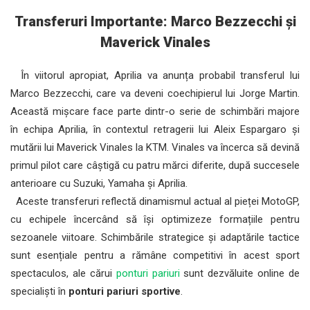
Transferuri Importante: Marco Bezzecchi și
Maverick Vinales
În viitorul apropiat, Aprilia va anunța probabil transferul lui
Marco Bezzecchi, care va deveni coechipierul lui Jorge Martin.
Această mișcare face parte dintr-o serie de schimbări majore
în echipa Aprilia, în contextul retragerii lui Aleix Espargaro și
mutării lui Maverick Vinales la KTM. Vinales va încerca să devină
primul pilot care câștigă cu patru mărci diferite, după succesele
anterioare cu Suzuki, Yamaha și Aprilia.
Aceste transferuri reflectă dinamismul actual al pieței MotoGP,
cu echipele încercând să își optimizeze formațiile pentru
sezoanele viitoare. Schimbările strategice și adaptările tactice
sunt esențiale pentru a rămâne competitivi în acest sport
spectaculos, ale cărui
ponturi pariuri
sunt dezvăluite online de
specialiști în
ponturi pariuri sportive
.