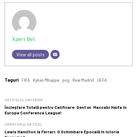
Xpert Bet
View all posts
Taguri
FIFA
Kylian Mbappe
psg
Real Madrid
UEFA
ARTICOLUL ANTERIOR
Încleștare Totală pentru Calificare: Gent vs. Maccabi Haifa în
Europa Conference League!
URMATORUL ARTICOL
Lewis Hamilton la Ferrari: O Schimbare Epocală în Istoria