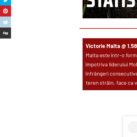
Victorie Malta @ 1.5
Malta este într-o form
împotriva liderului Mo
înfrângeri consecutive
teren străin, face ca v