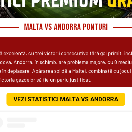
Malta vs Andorra Ponturi
8
ă excelentă, cu trei victorii consecutive fără gol primit, in
ldova. Andorra, în schimb, are probleme majore, cu 8 meciur
 în deplasare. Apărarea solidă a Maltei, combinată cu jocul 
ictoria gazdelor să fie un pariu justificat.
VEZI STATISTICI MALTA VS ANDORRA