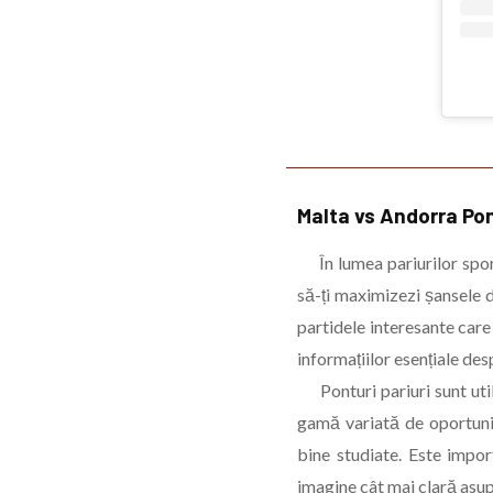
Malta vs Andorra Pon
În lumea pariurilor sporti
să-ți maximizezi șansele 
partidele interesante care
informațiilor esențiale des
Ponturi pariuri sunt utile
gamă variată de oportunit
bine studiate. Este impo
imagine cât mai clară asup