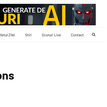
iletul Zilei
Stiri
Scoruri Live
Contact
ons