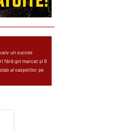
clusiv un succes
i fără gol marcat și 9
slab al oaspeților pe