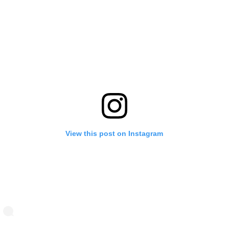
View this post on Instagram