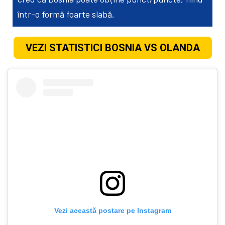
într-o formă foarte slabă.
VEZI STATISTICI BOSNIA VS OLANDA
Vezi această postare pe Instagram