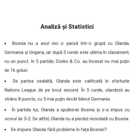
Analiză și Statistici
Bosnia nu a avut nici o șansă într-o grupă cu Olanda,
Germania și Ungaria, iar după 5 runde este ultima în clasament,
cu un punct. In 5 partide, Dzeko & Co. au încasat nu mai puțin
de 16 goluri.
De partea cealaltă, Olanda este calificată în sferturile
Nations League de pe locul secund. În 5 runde, olandezii au
strâns 8 puncte, cu 5 mai puțin decât liderul Germania.
În partida tur, Olanda a spulberat Bosnia și s-a impus cu
scorul de 5-2. De altfel, Olanda nu a pierdut niciodată cu Bosnia.
Se impune Olanda fără probleme în fața Bosniei?