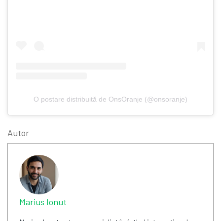
O postare distribuită de OnsOranje (@onsoranje)
Autor
Marius Ionut