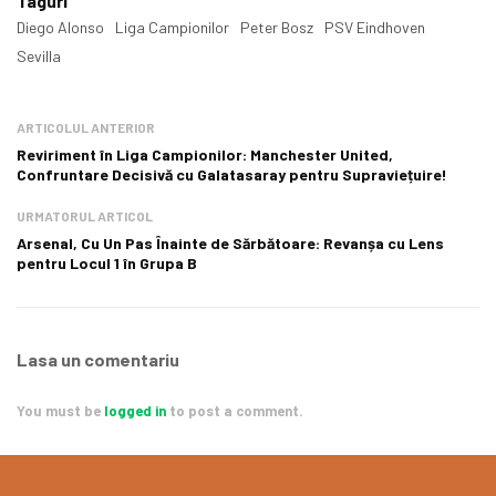
Taguri
Diego Alonso
Liga Campionilor
Peter Bosz
PSV Eindhoven
Sevilla
ARTICOLUL ANTERIOR
Reviriment în Liga Campionilor: Manchester United,
Confruntare Decisivă cu Galatasaray pentru Supraviețuire!
URMATORUL ARTICOL
Arsenal, Cu Un Pas Înainte de Sărbătoare: Revanșa cu Lens
pentru Locul 1 în Grupa B
Lasa un comentariu
You must be
logged in
to post a comment.