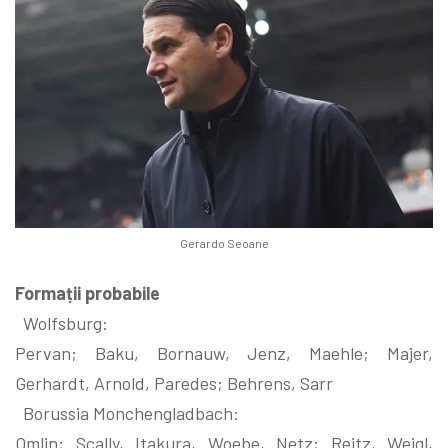
Gerardo Seoane
Formații probabile
Wolfsburg:
Pervan; Baku, Bornauw, Jenz, Maehle; Majer,
Gerhardt, Arnold, Paredes; Behrens, Sarr
Borussia Monchengladbach:
Omlin; Scally, Itakura, Woebe, Netz; Reitz, Weigl,