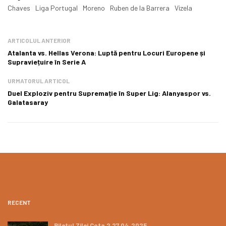
Chaves
Liga Portugal
Moreno
Ruben de la Barrera
Vizela
ARTICOLUL ANTERIOR
Atalanta vs. Hellas Verona: Luptă pentru Locuri Europene și
Supraviețuire în Serie A
URMATORUL ARTICOL
Duel Exploziv pentru Supremație în Super Lig: Alanyaspor vs.
Galatasaray
RECENT
Biletul Zilei Cota 2 27.04.2025