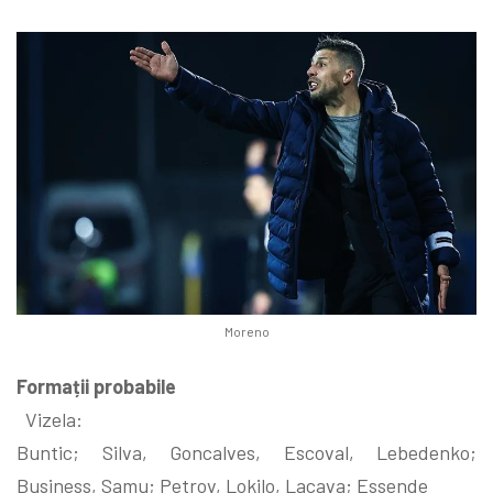
Moreno
Formații probabile
Vizela:
Buntic; Silva, Goncalves, Escoval, Lebedenko;
Business, Samu; Petrov, Lokilo, Lacava; Essende