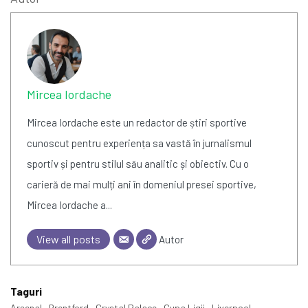
Mircea Iordache
Mircea Iordache este un redactor de știri sportive
cunoscut pentru experiența sa vastă în jurnalismul
sportiv și pentru stilul său analitic și obiectiv. Cu o
carieră de mai mulți ani în domeniul presei sportive,
Mircea Iordache a...
View all posts
Autor
Taguri
Arsenal
Brentford
Crystal Palace
Cupa Ligii
Liverpool