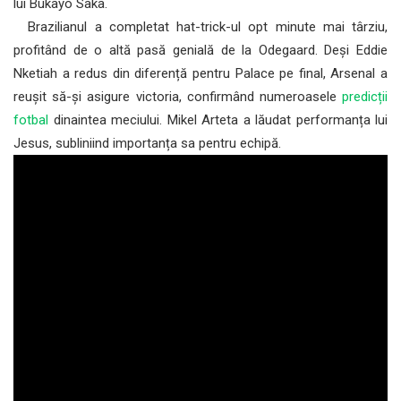
lui Bukayo Saka.
Brazilianul a completat hat-trick-ul opt minute mai târziu,
profitând de o altă pasă genială de la Odegaard. Deși Eddie
Nketiah a redus din diferență pentru Palace pe final, Arsenal a
reușit să-și asigure victoria, confirmând numeroasele
predicții
fotbal
dinaintea meciului. Mikel Arteta a lăudat performanța lui
Jesus, subliniind importanța sa pentru echipă.