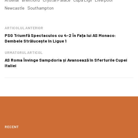
Newcastle
Southampton
ARTICOLUL ANTERIOR
PSG Triumfă Spectaculos cu 4-2 În Fața lui AS Monaco:
Dembele Strălucește în Ligue 1
URMATORUL ARTICOL
AS Roma Învinge Sampdoria și Avansează în Sferturile Cupei
Italiei
RECENT