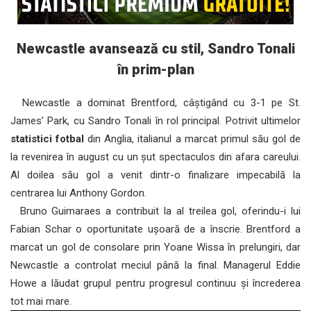
Newcastle avansează cu stil, Sandro Tonali
în prim-plan
Newcastle a dominat Brentford, câștigând cu 3-1 pe St.
James’ Park, cu Sandro Tonali în rol principal. Potrivit ultimelor
statistici fotbal
din Anglia, italianul a marcat primul său gol de
la revenirea în august cu un șut spectaculos din afara careului.
Al doilea său gol a venit dintr-o finalizare impecabilă la
centrarea lui Anthony Gordon.
Bruno Guimaraes a contribuit la al treilea gol, oferindu-i lui
Fabian Schar o oportunitate ușoară de a înscrie. Brentford a
marcat un gol de consolare prin Yoane Wissa în prelungiri, dar
Newcastle a controlat meciul până la final. Managerul Eddie
Howe a lăudat grupul pentru progresul continuu și încrederea
tot mai mare.