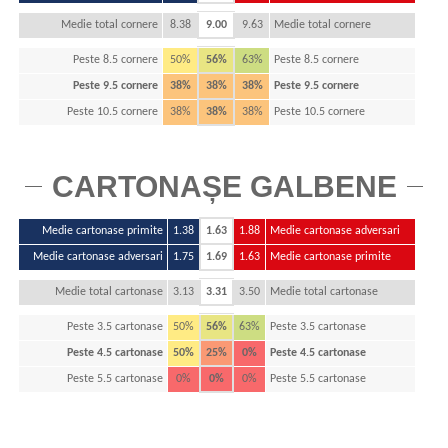
Medie total cornere
8.38
9.00
9.63
Medie total cornere
Peste 8.5 cornere
50%
56%
63%
Peste 8.5 cornere
Peste 9.5 cornere
38%
38%
38%
Peste 9.5 cornere
Peste 10.5 cornere
38%
38%
38%
Peste 10.5 cornere
CARTONAȘE GALBENE
Medie cartonase primite
1.38
1.63
1.88
Medie cartonase adversari
Medie cartonase adversari
1.75
1.69
1.63
Medie cartonase primite
Medie total cartonase
3.13
3.31
3.50
Medie total cartonase
Peste 3.5 cartonase
50%
56%
63%
Peste 3.5 cartonase
Peste 4.5 cartonase
50%
25%
0%
Peste 4.5 cartonase
Peste 5.5 cartonase
0%
0%
0%
Peste 5.5 cartonase