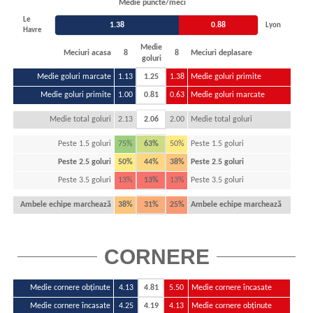
Medie puncte/meci
Le
1.38
0.88
Lyon
Havre
Medie
Meciuri acasa
8
8
Meciuri deplasare
goluri
Medie goluri marcate
1.13
1.25
1.38
Medie goluri primite
Medie goluri primite
1.00
0.81
0.63
Medie goluri marcate
Medie total goluri
2.13
2.06
2.00
Medie total goluri
Peste 1.5 goluri
75%
63%
50%
Peste 1.5 goluri
Peste 2.5 goluri
50%
44%
38%
Peste 2.5 goluri
Peste 3.5 goluri
13%
13%
13%
Peste 3.5 goluri
Ambele echipe marchează
38%
31%
25%
Ambele echipe marchează
CORNERE
Medie cornere obținute
4.13
4.81
5.50
Medie cornere încasate
Medie cornere încasate
4.25
4.19
4.13
Medie cornere obținute