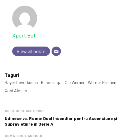
Xpert Bet
View all posts
Taguri
Bayer Leverkusen
Bundesliga
Ole Werner
Werder Bremen
Xabi Alonso
ARTICOLUL ANTERIOR
Udinese vs. Roma: Duel Incendiar pentru Ascensiune și
Supraviețuire în Serie A
URMATORUL ARTICOL