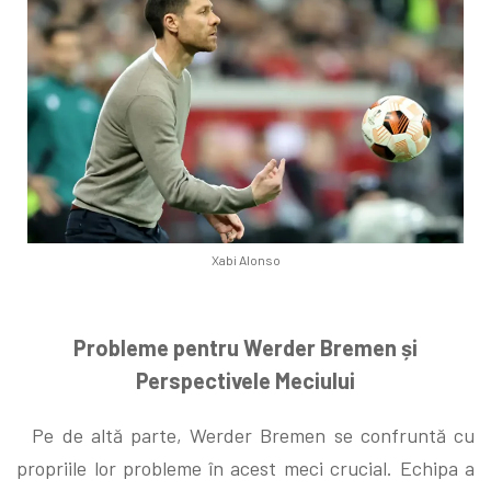
Xabi Alonso
Probleme pentru Werder Bremen și
Perspectivele Meciului
Pe de altă parte, Werder Bremen se confruntă cu
propriile lor probleme în acest meci crucial. Echipa a