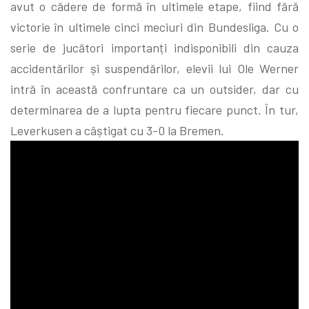
avut o cădere de formă în ultimele etape, fiind fără
victorie în ultimele cinci meciuri din Bundesliga. Cu o
serie de jucători importanți indisponibili din cauza
accidentărilor și suspendărilor, elevii lui Ole Werner
intră în această confruntare ca un outsider, dar cu
determinarea de a lupta pentru fiecare punct. În tur,
Leverkusen a câștigat cu 3-0 la Bremen.