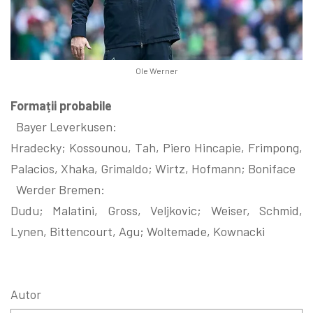
Ole Werner
Formații probabile
Bayer Leverkusen:
Hradecky; Kossounou, Tah, Piero Hincapie, Frimpong,
Palacios, Xhaka, Grimaldo; Wirtz, Hofmann; Boniface
Werder Bremen:
Dudu; Malatini, Gross, Veljkovic; Weiser, Schmid,
Lynen, Bittencourt, Agu; Woltemade, Kownacki
Autor