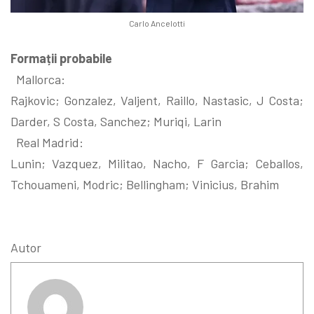
Carlo Ancelotti
Formații probabile
Mallorca:
Rajkovic; Gonzalez, Valjent, Raillo, Nastasic, J Costa;
Darder, S Costa, Sanchez; Muriqi, Larin
Real Madrid:
Lunin; Vazquez, Militao, Nacho, F Garcia; Ceballos,
Tchouameni, Modric; Bellingham; Vinicius, Brahim
Autor