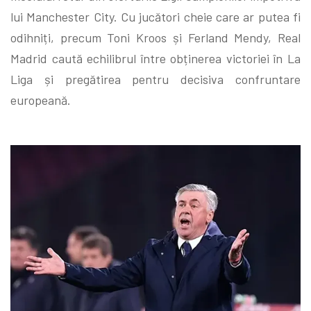
lui Manchester City. Cu jucători cheie care ar putea fi
odihniți, precum Toni Kroos și Ferland Mendy, Real
Madrid caută echilibrul între obținerea victoriei în La
Liga și pregătirea pentru decisiva confruntare
europeană.