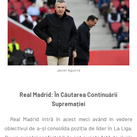
Javier Aguirre
Real Madrid: În Căutarea Continuării
Supremației
Real Madrid intră în acest meci având în vedere
obiectivul de a-și consolida poziția de lider în La Liga.