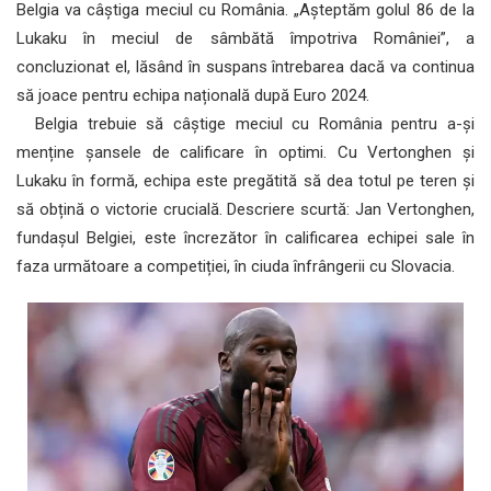
Belgia va câștiga meciul cu România. „Așteptăm golul 86 de la
Lukaku în meciul de sâmbătă împotriva României”, a
concluzionat el, lăsând în suspans întrebarea dacă va continua
să joace pentru echipa națională după Euro 2024.
Belgia trebuie să câștige meciul cu România pentru a-și
menține șansele de calificare în optimi. Cu Vertonghen și
Lukaku în formă, echipa este pregătită să dea totul pe teren și
să obțină o victorie crucială. Descriere scurtă: Jan Vertonghen,
fundașul Belgiei, este încrezător în calificarea echipei sale în
faza următoare a competiției, în ciuda înfrângerii cu Slovacia.