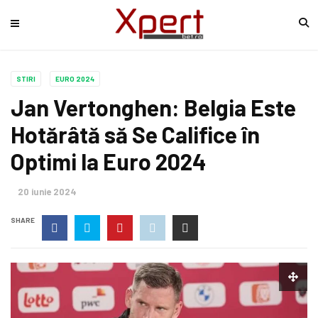
STIRI
EURO 2024
Jan Vertonghen: Belgia Este
Hotărâtă să Se Califice în
Optimi la Euro 2024
20 iunie 2024
SHARE