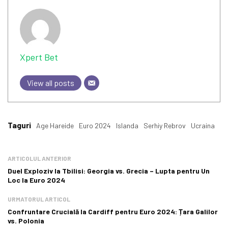
Xpert Bet
View all posts
Taguri
Age Hareide
Euro 2024
Islanda
Serhiy Rebrov
Ucraina
ARTICOLUL ANTERIOR
Duel Exploziv la Tbilisi: Georgia vs. Grecia – Lupta pentru Un
Loc la Euro 2024
URMATORUL ARTICOL
Confruntare Crucială la Cardiff pentru Euro 2024: Țara Galilor
vs. Polonia