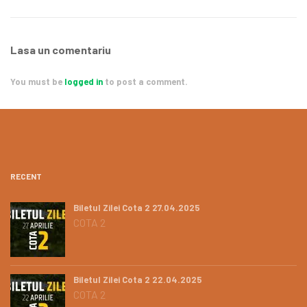
Lasa un comentariu
You must be
logged in
to post a comment.
RECENT
Biletul Zilei Cota 2 27.04.2025
COTA 2
Biletul Zilei Cota 2 22.04.2025
COTA 2