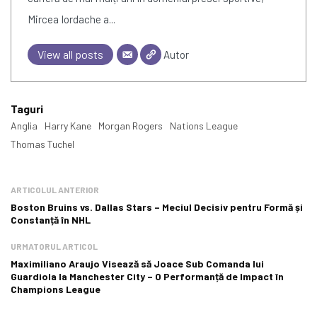
Mircea Iordache a...
View all posts
Autor
Taguri
Anglia
Harry Kane
Morgan Rogers
Nations League
Thomas Tuchel
ARTICOLUL ANTERIOR
Boston Bruins vs. Dallas Stars – Meciul Decisiv pentru Formă și
Constanță în NHL
URMATORUL ARTICOL
Maximiliano Araujo Visează să Joace Sub Comanda lui
Guardiola la Manchester City – O Performanță de Impact în
Champions League