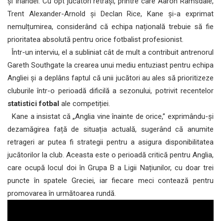
și Irlandei. Cu opt jucători retrași, printre care Aaron Ramsdale,
Trent Alexander-Arnold și Declan Rice, Kane și-a exprimat
nemulțumirea, considerând că echipa națională trebuie să fie
prioritatea absolută pentru orice fotbalist profesionist.
Într-un interviu, el a subliniat cât de mult a contribuit antrenorul
Gareth Southgate la crearea unui mediu entuziast pentru echipa
Angliei și a deplâns faptul că unii jucători au ales să prioritizeze
cluburile într-o perioadă dificilă a sezonului, potrivit recentelor
statistici fotbal
ale competiției.
Kane a insistat că „Anglia vine înainte de orice,” exprimându-și
dezamăgirea față de situația actuală, sugerând că anumite
retrageri ar putea fi strategii pentru a asigura disponibilitatea
jucătorilor la club. Aceasta este o perioadă critică pentru Anglia,
care ocupă locul doi în Grupa B a Ligii Națiunilor, cu doar trei
puncte în spatele Greciei, iar fiecare meci contează pentru
promovarea în următoarea rundă.