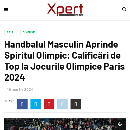
STIRI
DIVERSE
Handbalul Masculin Aprinde
Spiritul Olimpic: Calificări de
Top la Jocurile Olimpice Paris
2024
19 martie 2024
SHARE