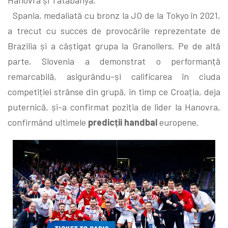
Spania, medaliată cu bronz la JO de la Tokyo în 2021,
a trecut cu succes de provocările reprezentate de
Brazilia și a câștigat grupa la Granollers. Pe de altă
parte, Slovenia a demonstrat o performanță
remarcabilă, asigurându-și calificarea în ciuda
competiției strânse din grupă, în timp ce Croația, deja
puternică, și-a confirmat poziția de lider la Hanovra,
confirmând ultimele
predicții handbal
europene.