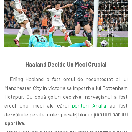
Haaland Decide Un Meci Crucial
Erling Haaland a fost eroul de necontestat al lui
Manchester City în victoria sa împotriva lui Tottenham
Hotspur. Cu două goluri decisive, norvegianul a fost
eroul unui meci ale cărui
ponturi Anglia
au fost
dezvăluite pe site-urile specialiștilor în
ponturi pariuri
sportive.
Primul său gol a fost înscris devreme în repriza a doua