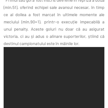
(min.51), oferind echipei sale avansul necesar, în timp
ce al doilea a fost marcat în ultimele momente ale
meciului (min.90+1), printr-o execuție impecabilă a
unui penalty. Aceste goluri nu doar că au asigurat
victoria, ci au și adus o alinare suporterilor, știind că
destinul campionatului este în mâinile lor.