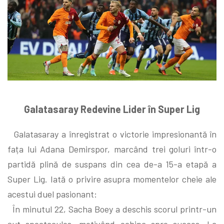
Galatasaray Redevine Lider în Super Lig
Galatasaray a înregistrat o victorie impresionantă în
fața lui Adana Demirspor, marcând trei goluri într-o
partidă plină de suspans din cea de-a 15-a etapă a
Super Lig. Iată o privire asupra momentelor cheie ale
acestui duel pasionant:
În minutul 22, Sacha Boey a deschis scorul printr-un
șut spectaculos, motivând echipa spre succes. La