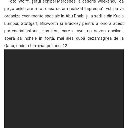
Toto Wolff, șeful echipei Mercedes, a descris weekendul ca
pe „o celebrare a tot ceea ce am realizat împreună”. Echipa va
organiza evenimente speciale în Abu Dhabi și la sediile din Kuala
Lumpur, Stuttgart, Brixworth și Brackley pentru a onora acest
parteneriat istoric. Hamilton, care a avut un sezon oscilant,
speră să încheie în forță, mai ales după dezamăgirea de la
Qatar, unde a terminat pe locul 12.