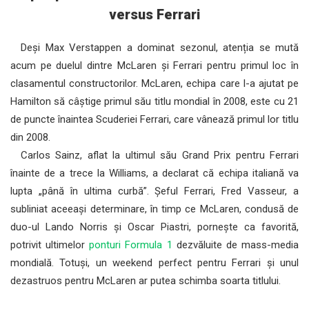
versus Ferrari
Deși Max Verstappen a dominat sezonul, atenția se mută
acum pe duelul dintre McLaren și Ferrari pentru primul loc în
clasamentul constructorilor. McLaren, echipa care l-a ajutat pe
Hamilton să câștige primul său titlu mondial în 2008, este cu 21
de puncte înaintea Scuderiei Ferrari, care vânează primul lor titlu
din 2008.
Carlos Sainz, aflat la ultimul său Grand Prix pentru Ferrari
înainte de a trece la Williams, a declarat că echipa italiană va
lupta „până în ultima curbă”. Șeful Ferrari, Fred Vasseur, a
subliniat aceeași determinare, în timp ce McLaren, condusă de
duo-ul Lando Norris și Oscar Piastri, pornește ca favorită,
potrivit ultimelor
ponturi Formula 1
dezvăluite de mass-media
mondială. Totuși, un weekend perfect pentru Ferrari și unul
dezastruos pentru McLaren ar putea schimba soarta titlului.