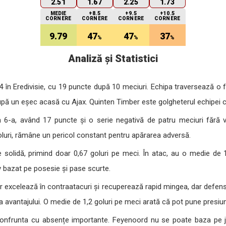
Analiză și Statistici
 în Eredivisie, cu 19 puncte după 10 meciuri. Echipa traversează o f
 după un eșec acasă cu Ajax. Quinten Timber este golgheterul echipei 
6-a, având 17 puncte și o serie negativă de patru meciuri fără vict
goluri, rămâne un pericol constant pentru apărarea adversă.
solidă, primind doar 0,67 goluri pe meci. În atac, au o medie de 
iv bazat pe posesie și pase scurte.
ar excelează în contraatacuri și recuperează rapid mingea, dar defe
a avantajului. O medie de 1,2 goluri pe meci arată că pot pune presiu
confrunta cu absențe importante. Feyenoord nu se poate baza pe j