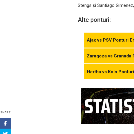
Stengs și Santiago Giménez, 
Alte ponturi:
Ajax vs PSV Ponturi Er
Zaragoza vs Granada P
Hertha vs Koln Pontur
SHARE