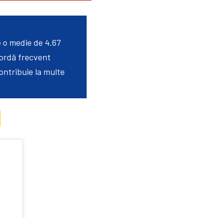
e o medie de 4.67
cordă frecvent
ontribuie la multe