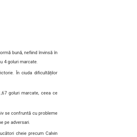
ormă bună, nefiind învinsă în
cu 4 goluri marcate.
orie. În ciuda dificultăților
1,67 goluri marcate, ceea ce
nsiv se confruntă cu probleme
ne pe adversari.
ucători cheie precum Calvin