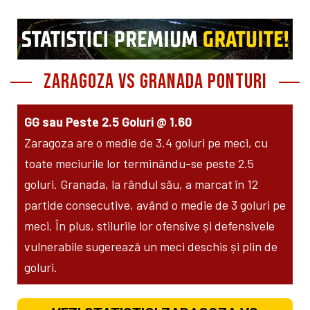
Zaragoza vs Granada Ponturi
GG sau Peste 2.5 Goluri @ 1.60
Zaragoza are o medie de 3.4 goluri pe meci, cu
toate meciurile lor terminându-se peste 2.5
goluri. Granada, la rândul său, a marcat în 12
partide consecutive, având o medie de 3 goluri pe
meci. În plus, stilurile lor ofensive și defensivele
vulnerabile sugerează un meci deschis și plin de
goluri.