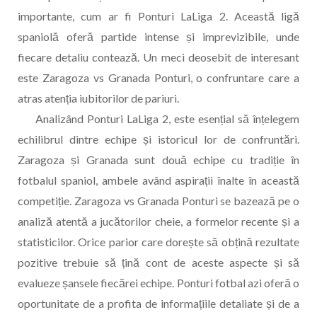
importante, cum ar fi Ponturi LaLiga 2. Această ligă
spaniolă oferă partide intense și imprevizibile, unde
fiecare detaliu contează. Un meci deosebit de interesant
este Zaragoza vs Granada Ponturi, o confruntare care a
atras atenția iubitorilor de pariuri.
Analizând Ponturi LaLiga 2, este esențial să înțelegem
echilibrul dintre echipe și istoricul lor de confruntări.
Zaragoza și Granada sunt două echipe cu tradiție în
fotbalul spaniol, ambele având aspirații înalte în această
competiție. Zaragoza vs Granada Ponturi se bazează pe o
analiză atentă a jucătorilor cheie, a formelor recente și a
statisticilor. Orice parior care dorește să obțină rezultate
pozitive trebuie să țină cont de aceste aspecte și să
evalueze șansele fiecărei echipe. Ponturi fotbal azi oferă o
oportunitate de a profita de informațiile detaliate și de a