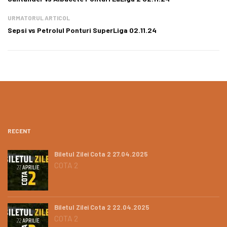
URMATORUL ARTICOL
Sepsi vs Petrolul Ponturi SuperLiga 02.11.24
RECENT
Biletul Zilei Cota 2 27.04.2025
COTA 2
Biletul Zilei Cota 2 22.04.2025
COTA 2