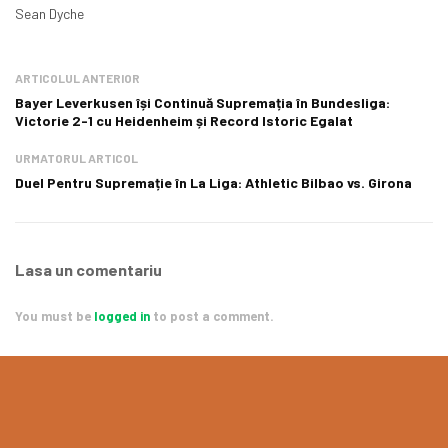
Sean Dyche
ARTICOLUL ANTERIOR
Bayer Leverkusen își Continuă Supremația în Bundesliga:
Victorie 2-1 cu Heidenheim și Record Istoric Egalat
URMATORUL ARTICOL
Duel Pentru Supremație în La Liga: Athletic Bilbao vs. Girona
Lasa un comentariu
You must be
logged in
to post a comment.