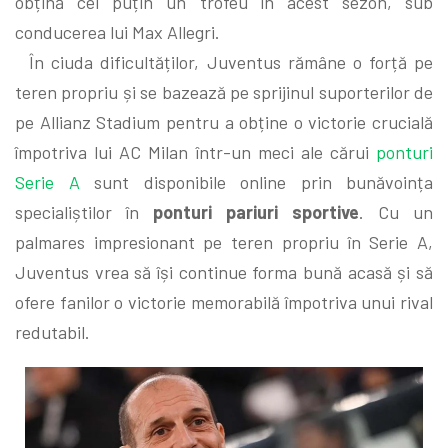
obțină cel puțin un trofeu în acest sezon, sub
conducerea lui Max Allegri.
În ciuda dificultăților, Juventus rămâne o forță pe
teren propriu și se bazează pe sprijinul suporterilor de
pe Allianz Stadium pentru a obține o victorie crucială
împotriva lui AC Milan într-un meci ale cărui
ponturi
Serie A
sunt disponibile online prin bunăvoința
specialiștilor în
ponturi pariuri sportive
. Cu un
palmares impresionant pe teren propriu în Serie A,
Juventus vrea să își continue forma bună acasă și să
ofere fanilor o victorie memorabilă împotriva unui rival
redutabil.