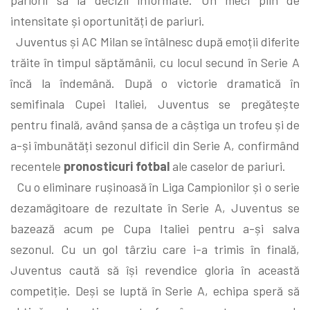
intensitate și oportunități de pariuri.
Juventus și AC Milan se întâlnesc după emoții diferite
trăite în timpul săptămânii, cu locul secund în Serie A
încă la îndemână. După o victorie dramatică în
semifinala Cupei Italiei, Juventus se pregătește
pentru finală, având șansa de a câștiga un trofeu și de
a-și îmbunătăți sezonul dificil din Serie A, confirmând
recentele
pronosticuri fotbal
ale caselor de pariuri.
Cu o eliminare rușinoasă în Liga Campionilor și o serie
dezamăgitoare de rezultate în Serie A, Juventus se
bazează acum pe Cupa Italiei pentru a-și salva
sezonul. Cu un gol târziu care i-a trimis în finală,
Juventus caută să își revendice gloria în această
competiție. Deși se luptă în Serie A, echipa speră să