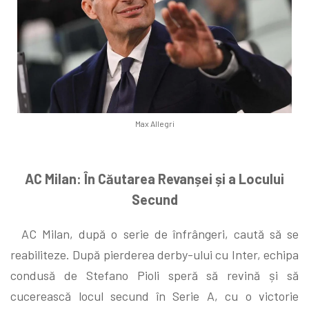
Max Allegri
AC Milan: În Căutarea Revanșei și a Locului
Secund
AC Milan, după o serie de înfrângeri, caută să se
reabiliteze. După pierderea derby-ului cu Inter, echipa
condusă de Stefano Pioli speră să revină și să
cucerească locul secund în Serie A, cu o victorie