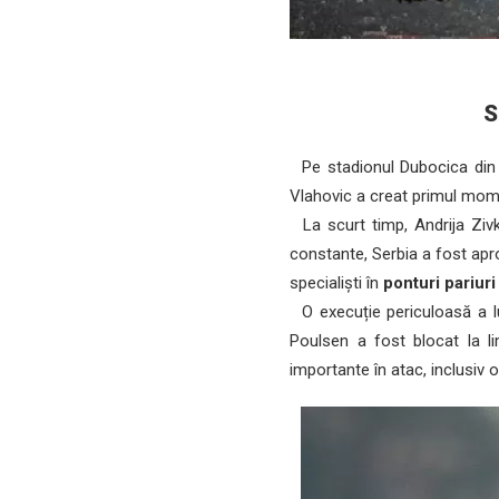
S
Pe stadionul Dubocica din L
Vlahovic a creat primul mome
La scurt timp, Andrija Zivko
constante, Serbia a fost apro
specialiști în
ponturi pariuri
O execuție periculoasă a lu
Poulsen a fost blocat la li
importante în atac, inclusiv o