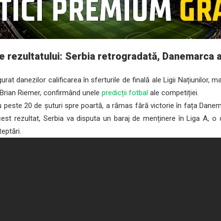
ile rezultatului: Serbia retrogradată, Danemarca
rat danezilor calificarea în sferturile de finală ale Ligii Națiunilor, 
 Brian Riemer, confirmând unele
predicții fotbal
ale competiției.
 peste 20 de șuturi spre poartă, a rămas fără victorie în fața Danema
est rezultat, Serbia va disputa un baraj de menținere în Liga A, 
eptări.