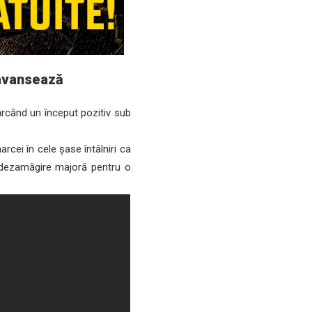
 avansează
marcând un început pozitiv sub
rcei în cele șase întâlniri ca
o dezamăgire majoră pentru o