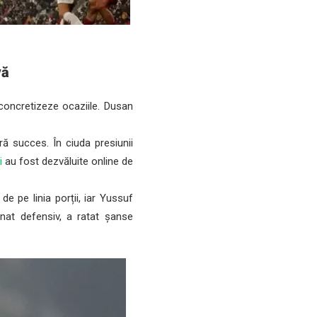
vă
concretizeze ocaziile. Dusan
ră succes. În ciuda presiunii
i
au fost dezvăluite online de
 pe linia porții, iar Yussuf
onat defensiv, a ratat șanse