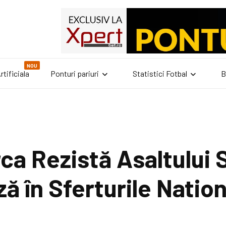
NOU
rtificiala
Ponturi pariuri
Statistici Fotbal
B
a Rezistă Asaltului S
ă în Sferturile Natio