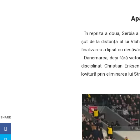
Apă
În repriza a doua, Serbia a
șut de la distanță al lui Vla
finalizarea a lipsit cu desăvâr
Danemarca, deși fără victori
disciplinat. Christian Eriks
lovitură prin eliminarea lui 
SHARE