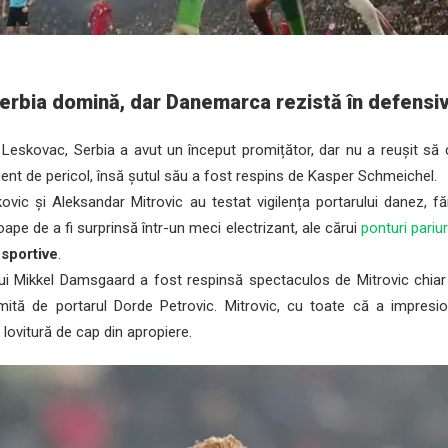
erbia domină, dar Danemarca rezistă în defensi
eskovac, Serbia a avut un început promițător, dar nu a reușit să 
nt de pericol, însă șutul său a fost respins de Kasper Schmeichel.
vic și Aleksandar Mitrovic au testat vigilența portarului danez, fă
ape de a fi surprinsă într-un meci electrizant, ale cărui
ponturi pariur
 sportive
.
i Mikkel Damsgaard a fost respinsă spectaculos de Mitrovic chiar de
mită de portarul Dorde Petrovic. Mitrovic, cu toate că a impresi
 lovitură de cap din apropiere.