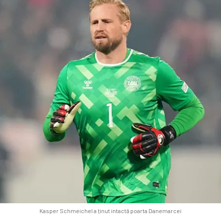
Kasper Schmeichel a ținut intactă poarta Danemarcei