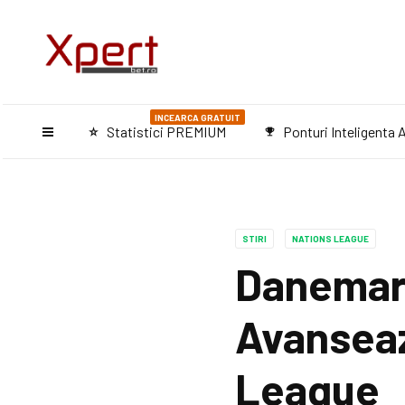
INCEARCA GRATUIT
Statistici PREMIUM
Ponturi Inteligenta A
star_purple500
emoji_events
STIRI
NATIONS LEAGUE
Danemarc
Avanseaz
League