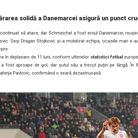
rarea solidă a Danemarcei asigură un punct cru
 continuat să atace, dar Schmeichel a fost eroul Danemarcei, reușin
hovic. Deși Dragan Stojkovic și-a mobilizat echipa, ocaziile mari s-au
șire.
e în deplasare de 11 luni, conform ultimelor
statistici fotbal
europen
en a fost aproape de gol, dar șutul său a trecut puțin pe lângă. În f
Strahinja Pavlovic, confirmând o seară dezastruoasă.