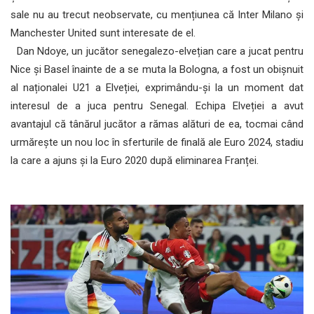
sale nu au trecut neobservate, cu mențiunea că Inter Milano și
Manchester United sunt interesate de el.
Dan Ndoye, un jucător senegalezo-elvețian care a jucat pentru
Nice și Basel înainte de a se muta la Bologna, a fost un obișnuit
al naționalei U21 a Elveției, exprimându-și la un moment dat
interesul de a juca pentru Senegal. Echipa Elveției a avut
avantajul că tânărul jucător a rămas alături de ea, tocmai când
urmărește un nou loc în sferturile de finală ale Euro 2024, stadiu
la care a ajuns și la Euro 2020 după eliminarea Franței.