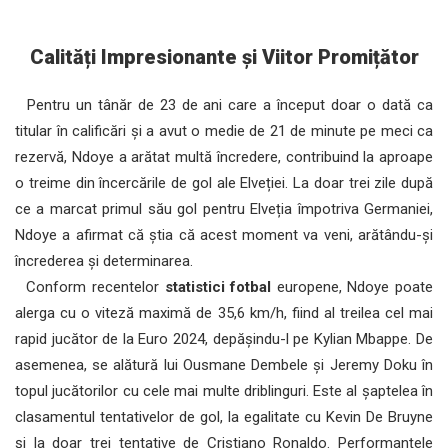
Calități Impresionante și Viitor Promițător
Pentru un tânăr de 23 de ani care a început doar o dată ca
titular în calificări și a avut o medie de 21 de minute pe meci ca
rezervă, Ndoye a arătat multă încredere, contribuind la aproape
o treime din încercările de gol ale Elveției. La doar trei zile după
ce a marcat primul său gol pentru Elveția împotriva Germaniei,
Ndoye a afirmat că știa că acest moment va veni, arătându-și
încrederea și determinarea.
Conform recentelor
statistici fotbal
europene, Ndoye poate
alerga cu o viteză maximă de 35,6 km/h, fiind al treilea cel mai
rapid jucător de la Euro 2024, depășindu-l pe Kylian Mbappe. De
asemenea, se alătură lui Ousmane Dembele și Jeremy Doku în
topul jucătorilor cu cele mai multe driblinguri. Este al șaptelea în
clasamentul tentativelor de gol, la egalitate cu Kevin De Bruyne
și la doar trei tentative de Cristiano Ronaldo. Performanțele