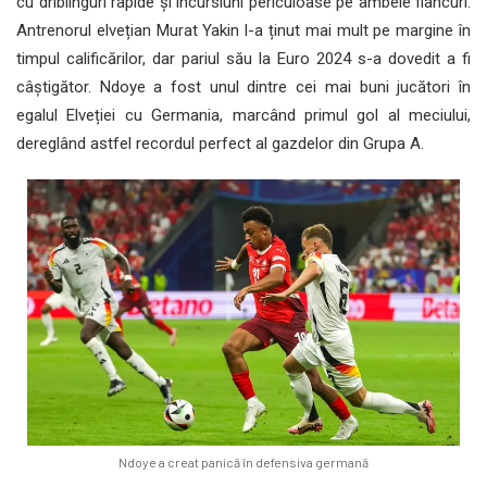
cu driblinguri rapide și incursiuni periculoase pe ambele flancuri.
Antrenorul elvețian Murat Yakin l-a ținut mai mult pe margine în
timpul calificărilor, dar pariul său la Euro 2024 s-a dovedit a fi
câștigător. Ndoye a fost unul dintre cei mai buni jucători în
egalul Elveției cu Germania, marcând primul gol al meciului,
dereglând astfel recordul perfect al gazdelor din Grupa A.
Ndoye a creat panică în defensiva germană