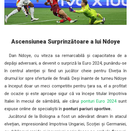
Ascensiunea Surprinzătoare a lui Ndoye
Dan Ndoye, cu viteza sa remarcabilă și capacitatea de a
depăși adversarii, a devenit o surpriză la Euro 2024, punându-se
în centrul atenției și fiind un jucător cheie pentru Elveția în
drumul lor spre sferturile de finală. Deși înainte de turneu Ndoye
a început doar un meci competitiv pentru țara sa, el a profitat
de ocazie și este aproape sigur că va începe titular împotriva
Italiei în meciul de sâmbătă, ale cărui
ponturi Euro 2024
sunt
expuse online de specialiștii în
ponturi pariuri sportive.
Jucătorul de la Bologna a fost un adevărat dinam în atacul
elvețian, impresionând împotriva Ungariei, Scoției și Germaniei,