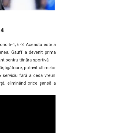
24
ric 6-1, 6-3. Aceasta este a
enea, Gauff a devenit prima
nt pentru tânăra sportivă.
știgătoare, potrivit ultimelor
e serviciu fără a ceda vreun
rță, eliminând orice șansă a