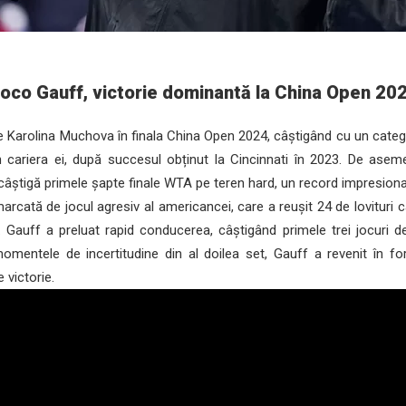
oco Gauff, victorie dominantă la China Open 20
arolina Muchova în finala China Open 2024, câștigând cu un catego
 cariera ei, după succesul obținut la Cincinnati în 2023. De asem
câștigă primele șapte finale WTA pe teren hard, un record impresiona
arcată de jocul agresiv al americancei, care a reușit 24 de lovituri câ
. Gauff a preluat rapid conducerea, câștigând primele trei jocuri d
mentele de incertitudine din al doilea set, Gauff a revenit în fo
 victorie.