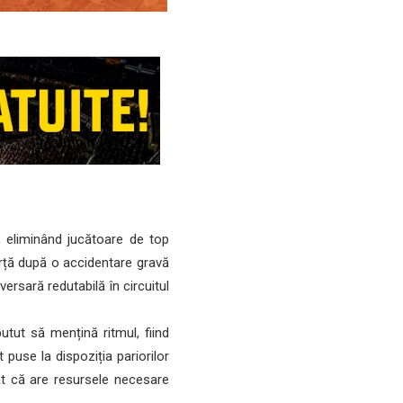
 eliminând jucătoare de top
ță după o accidentare gravă
ersară redutabilă în circuitul
utut să mențină ritmul, fiind
 puse la dispoziția pariorilor
t că are resursele necesare