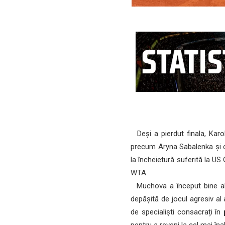
Deși a pierdut finala, Kar
precum Aryna Sabalenka și 
la încheietură suferită la US
WTA.
Muchova a început bine al do
depășită de jocul agresiv al
de specialiști consacrați în