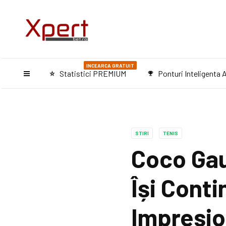
INCEARCA GRATUIT
Statistici PREMIUM
Ponturi Inteligenta A
star_purple500
emoji_events
STIRI
TENIS
Coco Gau
Își Cont
Impresio