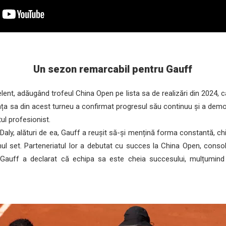
Un sezon remarcabil pentru Gauff
nt, adăugând trofeul China Open pe lista sa de realizări din 2024, car
a sa din acest turneu a confirmat progresul său continuu și a demon
tul profesionist.
aly, alături de ea, Gauff a reușit să-și mențină forma constantă, chi
rimul set. Parteneriatul lor a debutat cu succes la China Open, conso
auff a declarat că echipa sa este cheia succesului, mulțumind an