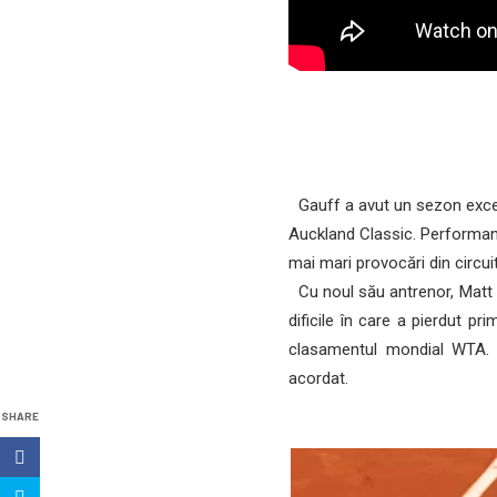
Gauff a avut un sezon excele
Auckland Classic. Performanț
mai mari provocări din circui
Cu noul său antrenor, Matt D
dificile în care a pierdut p
clasamentul mondial WTA. G
acordat.
SHARE