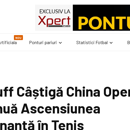
NOU
rtificiala
Ponturi pariuri
Statistici Fotbal
B
ff Câștigă China Ope
inuă Ascensiunea
nantă în Tenis