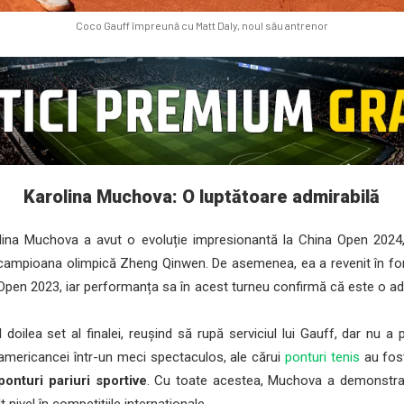
Coco Gauff împreună cu Matt Daly, noul său antrenor
Karolina Muchova: O luptătoare admirabilă
olina Muchova a avut o evoluție impresionantă la China Open 2024,
campioana olimpică Zheng Qinwen. De asemenea, ea a revenit în for
 Open 2023, iar performanța sa în acest turneu confirmă că este o adv
ilea set al finalei, reușind să rupă serviciul lui Gauff, dar nu a p
 americancei într-un meci spectaculos, ale cărui
ponturi tenis
au fost
ponturi pariuri sportive
. Cu toate acestea, Muchova a demonstra