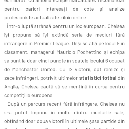
pentru pariori interesați de cote și analize
profesioniste actualizate zilnic online.
Într-o luptă strânsă pentru un loc european, Chelsea
își propune să își extindă seria de meciuri fără
înfrângere în Premier League. Deși se află pe locul 9 în
clasament, managerul Mauricio Pochettino și echipa
sa sunt la doar cinci puncte în spatele locului 6 ocupat
de Manchester United. Cu 12 victorii, opt remize și
zece înfrângeri, potrivit ultimelor
statistici fotbal
din
Anglia, Chelsea caută să se mențină în cursa pentru
competițiile europene.
După un parcurs recent fără înfrângere, Chelsea nu
s-a putut impune în multe dintre meciurile sale,
obținând doar două victorii în ultimele șase partide din