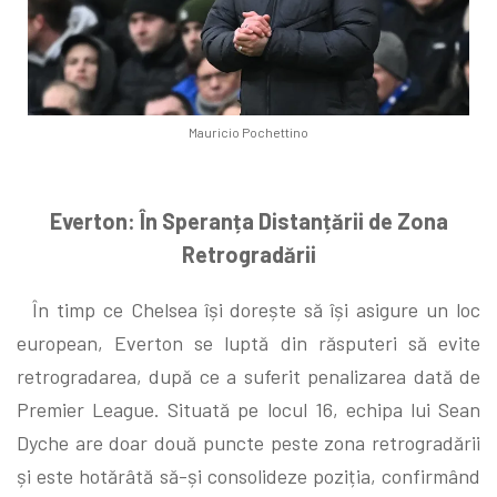
Mauricio Pochettino
Everton: În Speranța Distanțării de Zona
Retrogradării
În timp ce Chelsea își dorește să își asigure un loc
european, Everton se luptă din răsputeri să evite
retrogradarea, după ce a suferit penalizarea dată de
Premier League. Situată pe locul 16, echipa lui Sean
Dyche are doar două puncte peste zona retrogradării
și este hotărâtă să-și consolideze poziția, confirmând