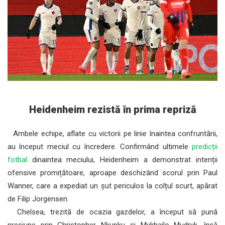
Heidenheim rezistă în prima repriză
Ambele echipe, aflate cu victorii pe linie înaintea confruntării,
au început meciul cu încredere. Confirmând ultimele
predicții
fotbal
dinaintea meciului, Heidenheim a demonstrat intenții
ofensive promițătoare, aproape deschizând scorul prin Paul
Wanner, care a expediat un șut periculos la colțul scurt, apărat
de Filip Jorgensen.
Chelsea, trezită de ocazia gazdelor, a început să pună
presiune prin Christopher Nkunku și Mykhailo Mudryk, însă