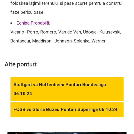
folosirea lățimii terenului și pase scurte pentru a construi
faze periculoase.
Echipa Probabilă:
Vicario- Porro, Romero, Van de Ven, Udogie- Kulusevski,
Bentancur, Maddison- Johnson, Solanke, Werner
Alte ponturi:
Stuttgart vs Hoffenheim Ponturi Bundesliga
06.10.24
FCSB vs Gloria Buzau Ponturi Superliga 06.10.24