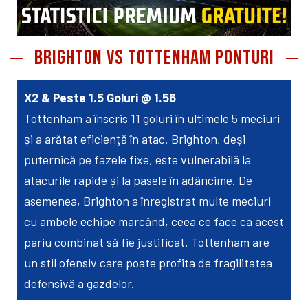
Brighton vs Tottenham Ponturi
X2 & Peste 1.5 Goluri @ 1.56
Tottenham a înscris 11 goluri în ultimele 5 meciuri
și a arătat eficiență în atac. Brighton, deși
puternică pe fazele fixe, este vulnerabilă la
atacurile rapide și la pasele în adâncime. De
asemenea, Brighton a înregistrat multe meciuri
cu ambele echipe marcând, ceea ce face ca acest
pariu combinat să fie justificat. Tottenham are
un stil ofensiv care poate profita de fragilitatea
defensivă a gazdelor.