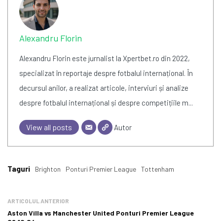
Alexandru Florin
Alexandru Florin este jurnalist la Xpertbet.ro din 2022,
specializat în reportaje despre fotbalul internațional. În
decursul anilor, a realizat articole, interviuri și analize
despre fotbalul internațional și despre competițiile m...
View all posts
Autor
Taguri
Brighton
Ponturi Premier League
Tottenham
ARTICOLUL ANTERIOR
Aston Villa vs Manchester United Ponturi Premier League