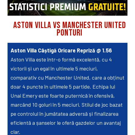
Aston Villa vs Manchester United
Ponturi
Aston Villa Câștigă Oricare Repriză @ 1.56
Aston Villa este într-o formă excelentă, cu 4
victorii și un egal în ultimele 5 meciuri,
comparativ cu Manchester United, care a obținut
doar 4 puncte în ultimele 5 partide. Echipa lui
Unai Emery este foarte puternică în ofensivă,
marcând 10 goluri în 5 meciuri. Stilul de joc bazat
pe controlul în jumătatea adversă și finalizarea
eficientă a șanselor le oferă gazdelor un avantaj
clar.