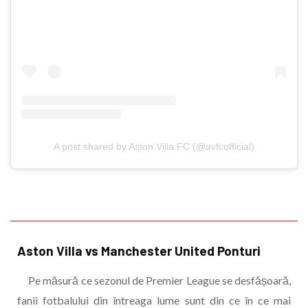
A post shared by Aston Villa FC (@avfcofficial)
Aston Villa vs Manchester United Ponturi
Pe măsură ce sezonul de Premier League se desfășoară,
fanii fotbalului din întreaga lume sunt din ce în ce mai