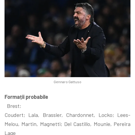
Gennaro Gattuso
Formații probabile
Brest:
Coudert; Lala, Brassier, Chardonnet, Locko; Lees-
Melou, Martin, Magnetti; Del Castillo, Mounie, Pereira
Lage