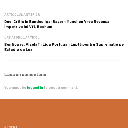
ARTICOLUL ANTERIOR
Duel Critic în Bundesliga: Bayern Munchen Vrea Revanșa
Împotriva lui VfL Bochum
URMATORUL ARTICOL
Benfica vs. Vizela în Liga Portugal: Luptă pentru Supremație pe
Estadio da Luz
Lasa un comentariu
You must be
logged in
to post a comment.
RECENT