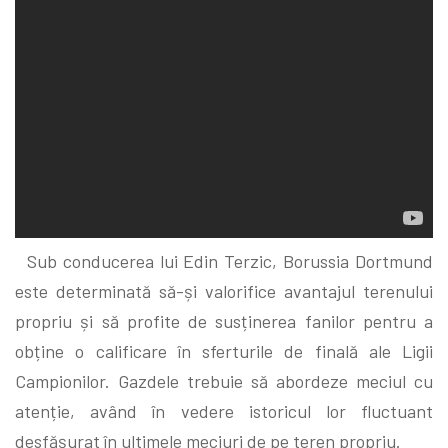
Sub conducerea lui Edin Terzic, Borussia Dortmund
este determinată să-și valorifice avantajul terenului
propriu și să profite de susținerea fanilor pentru a
obține o calificare în sferturile de finală ale Ligii
Campionilor. Gazdele trebuie să abordeze meciul cu
atenție, având în vedere istoricul lor fluctuant
desfășurat în ultimele meciuri de pe teren propriu.