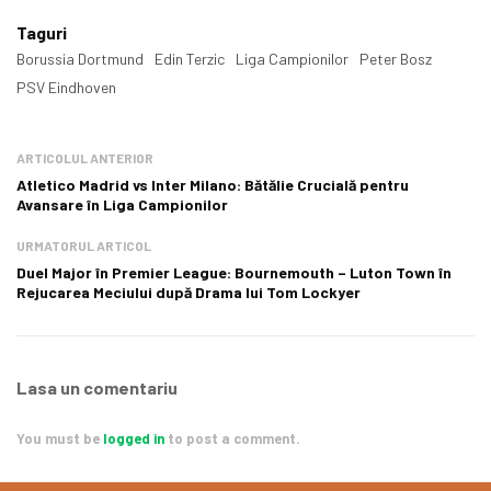
Taguri
Borussia Dortmund
Edin Terzic
Liga Campionilor
Peter Bosz
PSV Eindhoven
ARTICOLUL ANTERIOR
Atletico Madrid vs Inter Milano: Bătălie Crucială pentru
Avansare în Liga Campionilor
URMATORUL ARTICOL
Duel Major în Premier League: Bournemouth – Luton Town în
Rejucarea Meciului după Drama lui Tom Lockyer
Lasa un comentariu
You must be
logged in
to post a comment.