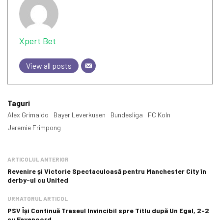
Xpert Bet
View all posts
Taguri
Alex Grimaldo
Bayer Leverkusen
Bundesliga
FC Koln
Jeremie Frimpong
ARTICOLUL ANTERIOR
Revenire și Victorie Spectaculoasă pentru Manchester City în
derby-ul cu United
URMATORUL ARTICOL
PSV Își Continuă Traseul Invincibil spre Titlu după Un Egal, 2-2
cu Feyenoord