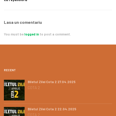
Lasa un comentariu
You must be
logged in
to post a comment.
RECENT
Biletul Zilei Cota 2 27.04.2025
COTA 2
Biletul Zilei Cota 2 22.04.2025
COTA 2