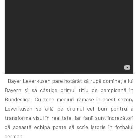
Bayer Leverkusen pare hotărât să rupă dominația lui
Bayern și să câștige primul titlu de campioană în
Bundesliga. Cu zece meciuri rămase în acest sezon,
Leverkusen se află pe drumul cel bun pentru a
transforma visul în realitate, iar fanii sunt încrezători
că această echipă poate să scrie istorie în fotbalul
german.