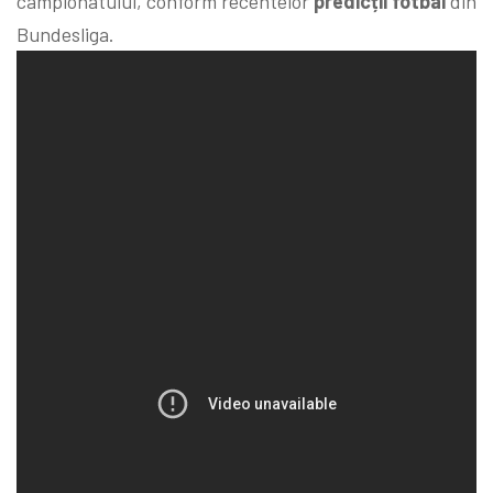
campionatului, conform recentelor
predicții fotbal
din
Bundesliga.