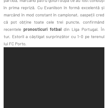
partidă, marcând patru goluri după ce au fost conduși
în prima repriză. Cu Evanilson în formă excelentă și
marcând în mod constant în campionat, oaspeții cred
că pot obține toate cele trei puncte, confirmând
recentele
pronosticuri fotbal
din Liga Portugal. În
tur, Estoril a câștigat surprinzător cu 1-0 pe terenul
lui FC Porto.