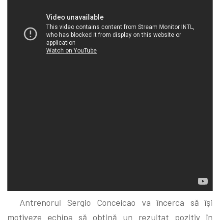
Antrenorul Sergio Conceicao va încerca să își
motiveze echipa să obțină un rezultat pozitiv în