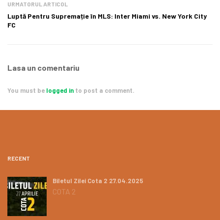
URMATORUL ARTICOL
Luptă Pentru Supremație în MLS: Inter Miami vs. New York City
FC
Lasa un comentariu
You must be
logged in
to post a comment.
RECENT
Biletul Zilei Cota 2 27.04.2025
COTA 2