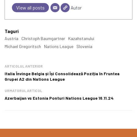
View all posts
Autor
Taguri
Austria
Christoph Baumgartner
Kazahstanului
Michael Gregoritsch
Nations League
Slovenia
ARTICOLUL ANTERIOR
Italia Învinge Belgia și Își Consolidează Poziția în Fruntea
Grupei A2 din Nations League
URMATORUL ARTICOL
Azerbaijan vs Estonia Ponturi Nations League 16.11.24