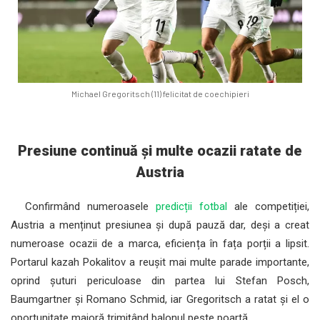
Michael Gregoritsch (11) felicitat de coechipieri
Presiune continuă și multe ocazii ratate de
Austria
Confirmând numeroasele
predicții fotbal
ale competiției,
Austria a menținut presiunea și după pauză dar, deși a creat
numeroase ocazii de a marca, eficiența în fața porții a lipsit.
Portarul kazah Pokalitov a reușit mai multe parade importante,
oprind șuturi periculoase din partea lui Stefan Posch,
Baumgartner și Romano Schmid, iar Gregoritsch a ratat și el o
oportunitate majoră trimițând balonul peste poartă.