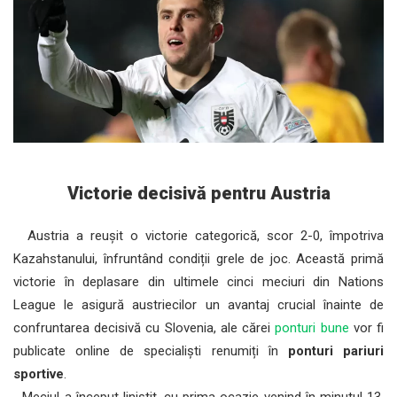
Victorie decisivă pentru Austria
Austria a reușit o victorie categorică, scor 2-0, împotriva
Kazahstanului, înfruntând condiții grele de joc. Această primă
victorie în deplasare din ultimele cinci meciuri din Nations
League le asigură austriecilor un avantaj crucial înainte de
confruntarea decisivă cu Slovenia, ale cărei
ponturi bune
vor fi
publicate online de specialiști renumiți în
ponturi pariuri
sportive
.
Meciul a început liniștit, cu prima ocazie venind în minutul 13,