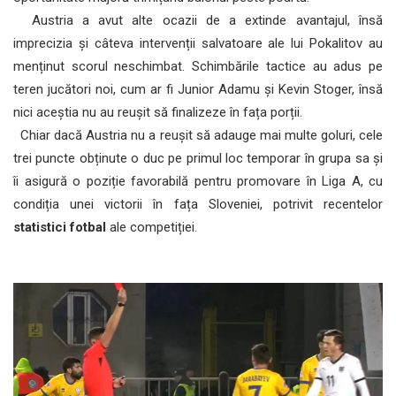
Austria a avut alte ocazii de a extinde avantajul, însă
imprecizia și câteva intervenții salvatoare ale lui Pokalitov au
menținut scorul neschimbat. Schimbările tactice au adus pe
teren jucători noi, cum ar fi Junior Adamu și Kevin Stoger, însă
nici aceștia nu au reușit să finalizeze în fața porții.
Chiar dacă Austria nu a reușit să adauge mai multe goluri, cele
trei puncte obținute o duc pe primul loc temporar în grupa sa și
îi asigură o poziție favorabilă pentru promovare în Liga A, cu
condiția unei victorii în fața Sloveniei, potrivit recentelor
statistici fotbal
ale competiției.