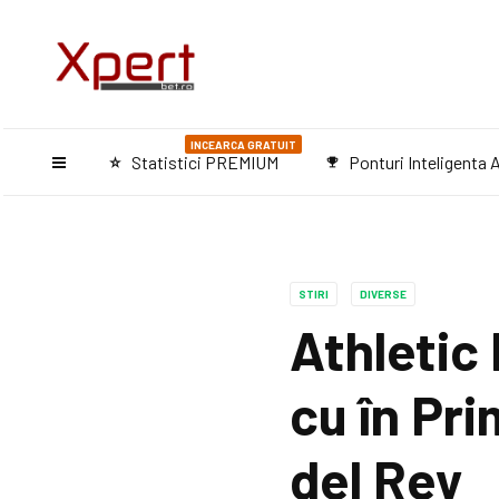
INCEARCA GRATUIT
Statistici PREMIUM
Ponturi Inteligenta A
star_purple500
emoji_events
STIRI
DIVERSE
Athletic 
cu în Pr
del Rey