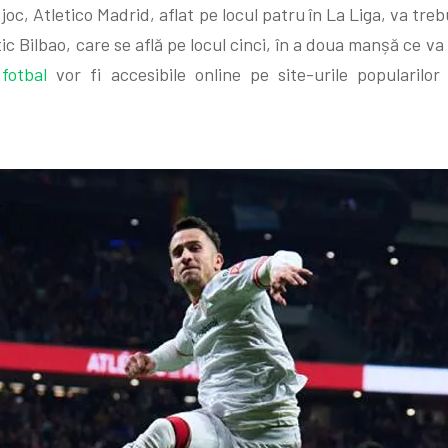
 joc, Atletico Madrid, aflat pe locul patru în La Liga, va tre
ic Bilbao, care se află pe locul cinci, în a doua manșă ce va
fotbal
vor fi accesibile online pe site-urile popularilo