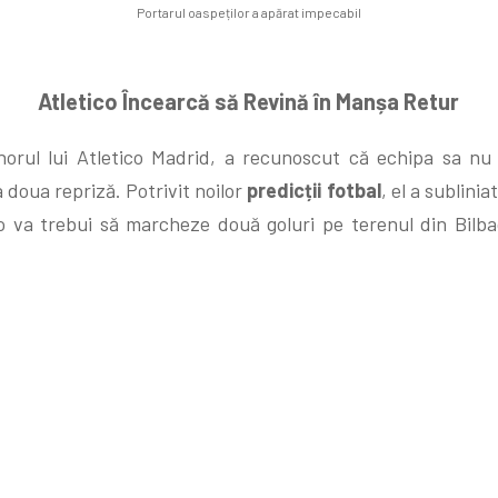
Portarul oaspeților a apărat impecabil
Atletico Încearcă să Revină în Manșa Retur
rul lui Atletico Madrid, a recunoscut că echipa sa nu a
a doua repriză. Potrivit noilor
predicții fotbal
, el a sublinia
co va trebui să marcheze două goluri pe terenul din Bilbao