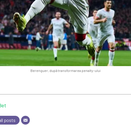
Berenguer, după transformarea penalty-ului
Bet
ll posts