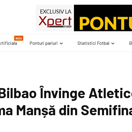
NOU
rtificiala
Ponturi pariuri
Statistici Fotbal
B
Bilbao Învinge Atleti
ima Manșă din Semifin