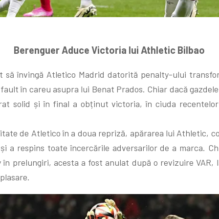
Berenguer Aduce Victoria lui Athletic Bilbao
t să învingă Atletico Madrid datorită penalty-ului transf
fault în careu asupra lui Benat Prados. Chiar dacă gazdele 
t solid și în final a obținut victoria, în ciuda recentelo
itate de Atletico în a doua repriză, apărarea lui Athletic, 
 și a respins toate încercările adversarilor de a marca. Ch
 în prelungiri, acesta a fost anulat după o revizuire VAR, 
eplasare.