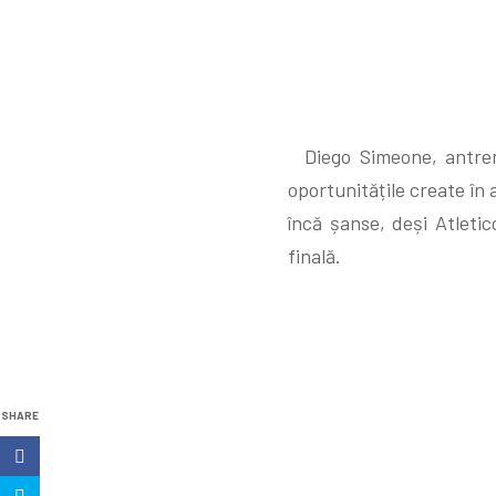
Diego Simeone, antreno
oportunitățile create în 
încă șanse, deși Atleti
finală.
SHARE