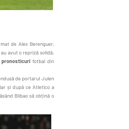
ormat de Alex Berenguer,
au avut o repriză solidă,
r
pronosticuri
fotbal din
condusă de portarul Julen
iar și după ce Atletico a
lăsând Bilbao să obțină o