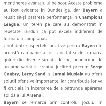
menținerea avantajului pe scor. Aceste probleme
au fost evidente în Bundesliga, dar
Bayern
a
reușit să-și păstreze performanța în
Champions
League
, un teren pe care au demonstrat în
repetate rânduri că pot excela indiferent de
forma din campionat.
Unul dintre aspectele pozitive pentru
Bayern
în
această campanie a fost abilitatea de a marca
goluri din diverse situații de joc, beneficiind de
un atac variat și creativ. Jucători precum
Serge
Gnabry
,
Leroy Sané
, și
Jamal Musiala
au oferit
soluții ofensive importante, iar contribuția lor va
fi crucială în încercarea de a pătrunde apărarea
solidă a lui
Arsenal
.
Bayern
se remarcă prin controlul jocului în