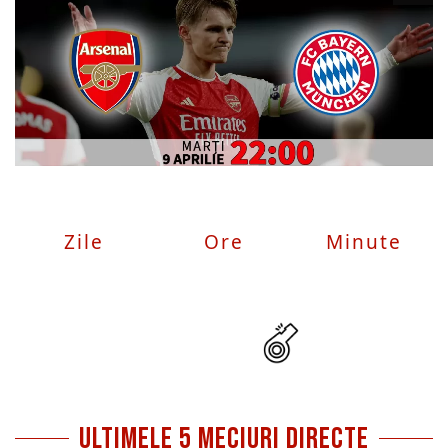
Zile
Ore
Minute
ultimele 5 meciuri directe