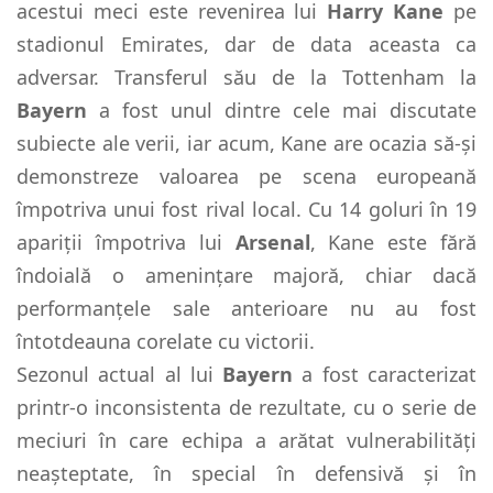
acestui meci este revenirea lui
Harry Kane
pe
stadionul Emirates, dar de data aceasta ca
adversar. Transferul său de la Tottenham la
Bayern
a fost unul dintre cele mai discutate
subiecte ale verii, iar acum, Kane are ocazia să-și
demonstreze valoarea pe scena europeană
împotriva unui fost rival local. Cu 14 goluri în 19
apariții împotriva lui
Arsenal
, Kane este fără
îndoială o amenințare majoră, chiar dacă
performanțele sale anterioare nu au fost
întotdeauna corelate cu victorii.
Sezonul actual al lui
Bayern
a fost caracterizat
printr-o inconsistenta de rezultate, cu o serie de
meciuri în care echipa a arătat vulnerabilități
neașteptate, în special în defensivă și în