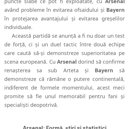
puncte slabe ce pot fi exploatate, cu
Arsenal
având probleme în evitarea ofsaidului și
Bayern
în protejarea avantajului și evitarea greșelilor
individuale.
Această partidă se anunță a fi nu doar un test
de forță, ci și un duel tactic între două echipe
care caută să-și demonstreze superioritatea pe
scena europeană. Cu
Arsenal
dorind să confirme
renașterea sa sub Arteta și
Bayern
să
demonstreze că rămâne o putere continentală,
indiferent de formele momentului, acest meci
promite să fie unul memorabil pentru fani și
specialiști deopotrivă.
Arsenal: Formă, știri si statistici