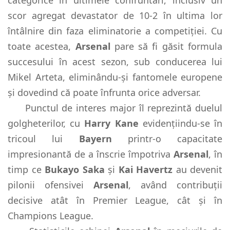
categorice în ultimele confruntări, inclusiv un
scor agregat devastator de 10-2 în ultima lor
întâlnire din faza eliminatorie a competiției. Cu
toate acestea,
Arsenal
pare să fi găsit formula
succesului în acest sezon, sub conducerea lui
Mikel Arteta, eliminându-și fantomele europene
și dovedind că poate înfrunta orice adversar.
Punctul de interes major îl reprezintă duelul
golgheterilor, cu
Harry Kane
evidențiindu-se în
tricoul lui
Bayern
printr-o capacitate
impresionantă de a înscrie împotriva
Arsenal
, în
timp ce
Bukayo Saka
și
Kai Havertz
au devenit
pilonii ofensivei
Arsenal
, având contribuții
decisive atât în Premier League, cât și în
Champions League.