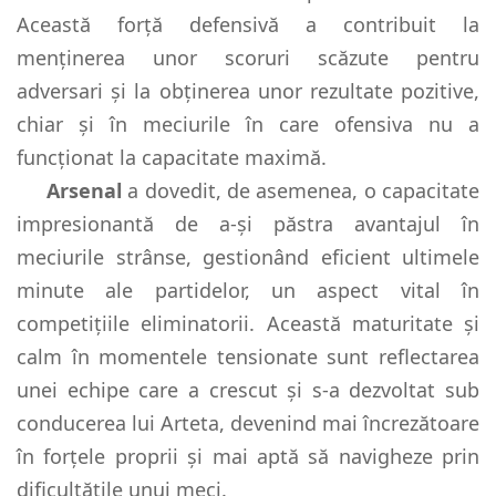
Această forță defensivă a contribuit la
menținerea unor scoruri scăzute pentru
adversari și la obținerea unor rezultate pozitive,
chiar și în meciurile în care ofensiva nu a
funcționat la capacitate maximă.
Arsenal
a dovedit, de asemenea, o capacitate
impresionantă de a-și păstra avantajul în
meciurile strânse, gestionând eficient ultimele
minute ale partidelor, un aspect vital în
competițiile eliminatorii. Această maturitate și
calm în momentele tensionate sunt reflectarea
unei echipe care a crescut și s-a dezvoltat sub
conducerea lui Arteta, devenind mai încrezătoare
în forțele proprii și mai aptă să navigheze prin
dificultățile unui meci.