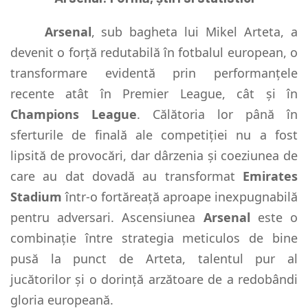
Arsenal
, sub bagheta lui Mikel Arteta, a
devenit o forță redutabilă în fotbalul european, o
transformare evidentă prin performanțele
recente atât în Premier League, cât și în
Champions League
. Călătoria lor până în
sferturile de finală ale competiției nu a fost
lipsită de provocări, dar dârzenia și coeziunea de
care au dat dovadă au transformat
Emirates
Stadium
într-o fortăreață aproape inexpugnabilă
pentru adversari. Ascensiunea
Arsenal
este o
combinație între strategia meticulos de bine
pusă la punct de Arteta, talentul pur al
jucătorilor și o dorință arzătoare de a redobândi
gloria europeană.