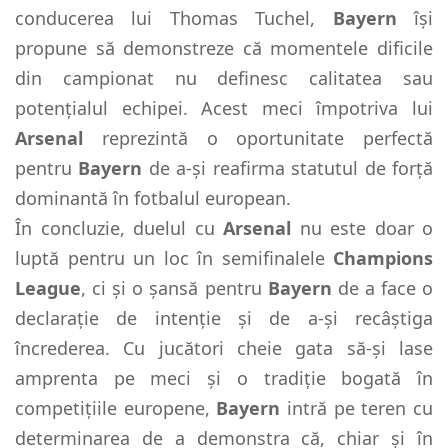
conducerea lui Thomas Tuchel,
Bayern
își
propune să demonstreze că momentele dificile
din campionat nu definesc calitatea sau
potențialul echipei. Acest meci împotriva lui
Arsenal
reprezintă o oportunitate perfectă
pentru
Bayern
de a-și reafirma statutul de forță
dominantă în fotbalul european.
În concluzie, duelul cu
Arsenal
nu este doar o
luptă pentru un loc în semifinalele
Champions
League
, ci și o șansă pentru
Bayern
de a face o
declarație de intenție și de a-și recâștiga
încrederea. Cu jucători cheie gata să-și lase
amprenta pe meci și o tradiție bogată în
competițiile europene,
Bayern
intră pe teren cu
determinarea de a demonstra că, chiar și în