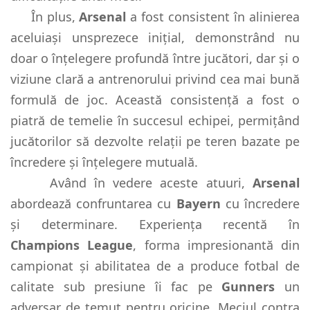
În plus,
Arsenal
a fost consistent în alinierea
aceluiași unsprezece inițial, demonstrând nu
doar o înțelegere profundă între jucători, dar și o
viziune clară a antrenorului privind cea mai bună
formulă de joc. Această consistență a fost o
piatră de temelie în succesul echipei, permițând
jucătorilor să dezvolte relații pe teren bazate pe
încredere și înțelegere mutuală.
Având în vedere aceste atuuri,
Arsenal
abordează confruntarea cu
Bayern
cu încredere
și determinare. Experiența recentă în
Champions League
, forma impresionantă din
campionat și abilitatea de a produce fotbal de
calitate sub presiune îi fac pe
Gunners
un
adversar de temut pentru oricine. Meciul contra